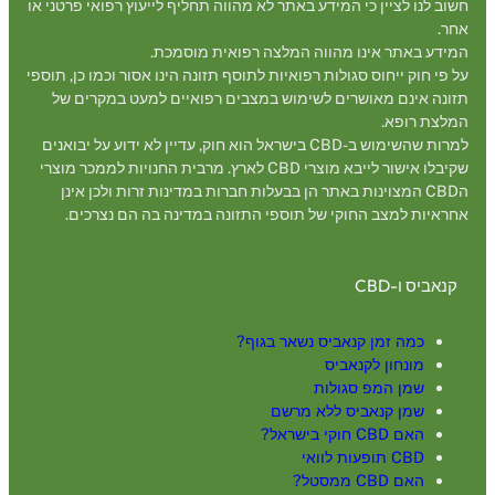
חשוב לנו לציין כי המידע באתר לא מהווה תחליף לייעוץ רפואי פרטני או
אחר.
המידע באתר אינו מהווה המלצה רפואית מוסמכת.
על פי חוק ייחוס סגולות רפואיות לתוסף תזונה הינו אסור וכמו כן, תוספי
תזונה אינם מאושרים לשימוש במצבים רפואיים למעט במקרים של
המלצת רופא.
למרות שהשימוש ב-CBD בישראל הוא חוק, עדיין לא ידוע על יבואנים
שקיבלו אישור לייבא מוצרי CBD לארץ. מרבית החנויות לממכר מוצרי
הCBD המצוינות באתר הן בבעלות חברות במדינות זרות ולכן אינן
אחראיות למצב החוקי של תוספי התזונה במדינה בה הם נצרכים.
קנאביס ו-CBD
כמה זמן קנאביס נשאר בגוף?
מונחון לקנאביס
שמן המפ סגולות
שמן קנאביס ללא מרשם
האם CBD חוקי בישראל?
CBD תופעות לוואי
האם CBD ממסטל?