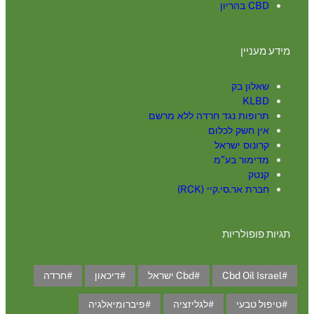
CBD בהריון
מידע מעניין
שאלון בק
KLBD
תרופות נגד חרדה ללא מרשם
אין חשק לכלום
קרונוס ישראל
מדימור בע”מ
קנטק
חברת אר.סי.קיי (RCK)
תגיות פופולריות
Cbd Oil Israel
Cbd ישראל
דיכאון
חרדה
טיפול טבעי
לגליזציה
פיברומיאלגיה