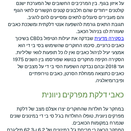
על איזון בגוף. בין המרכיבים החשובים של המערכת ישנם
קולטנים ייחודים שהם חלבונים קטנים הקשורים לתאי הגוף
והם מעבירים סיגנלים לתאים ומסייעים להם להגיב.
תגובת התאים גורמת להשפעה אנטי דלקתית ומשככת כאבים
שעוזרת לנו בניהול הכאב.
בסקירה מדעית
שבדקה את יעילות הטיפול בCBD בשיכוך
כאבים כרוניים, סיכמו החוקרים שהשימוש בסי בי די הוא
אמצעי יעיל לניהול כאבים ואין לו כל תופעות לוואי שליליות.
הסקירה הקיפה מחקרים בנושא שפורסמו בין השנים 1975
ועד 2018 ובהם נבדקה השפעת הסי בי די על מצבים של
כאבים כתוצאה ממחלת הסרטן, כאבים נוירופתיים
ופיברומיאלגיה.
כאבי דלקת מפרקים ניוונית
במחקר על חולדות שהחוקרים יצרו אצלם מצב של דלקת
מפרקים ניוונית, טופלו החולדות בג'ל סי בי די במינונים שונים
שנמרח במקומות הכואבים.
המחקר הראה כי מריחת ג'ל במינונים של 6.2 ו-62.3 מיליגרם