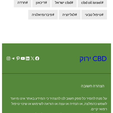
cbd oil israel
cbd ישראל
דיכאון
חרדה
טיפול טבעי
לגליזציה
פיברומיאלגיה
CBD ירוק
agram
legram
Pinterest
YouTube
LinkedIn
Facebook
X
הצהרה חשובה
על מנת להסיר כל ספק חשוב לנו להצהיר כי המידע באתר אינו מיועד
לשמש כהמלצה, או הנחיה או עצה או הוראה לשימוש או שינוי טיפול
רפואי קיים.