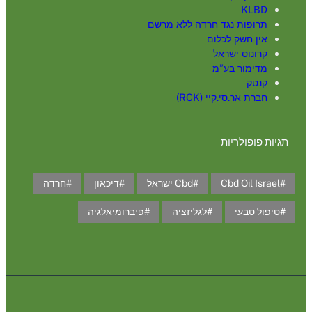
KLBD
תרופות נגד חרדה ללא מרשם
אין חשק לכלום
קרונוס ישראל
מדימור בע”מ
קנטק
חברת אר.סי.קיי (RCK)
תגיות פופולריות
Cbd Oil Israel
Cbd ישראל
דיכאון
חרדה
טיפול טבעי
לגליזציה
פיברומיאלגיה