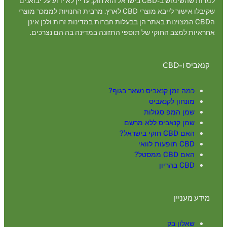
למרות שהשימוש ב-CBD בישראל הוא חוק, עדיין לא ידוע על יבואנים
שקיבלו אישור לייבא מוצרי CBD לארץ. מרבית החנויות לממכר מוצרי
הCBD המצוינות באתר הן בבעלות חברות במדינות זרות ולכן אינן
אחראיות למצב החוקי של תוספי התזונה במדינה בה הם נצרכים.
קנאביס ו-CBD
כמה זמן קנאביס נשאר בגוף?
מונחון לקנאביס
שמן המפ סגולות
שמן קנאביס ללא מרשם
האם CBD חוקי בישראל?
CBD תופעות לוואי
האם CBD ממסטל?
CBD בהריון
מידע מעניין
שאלון בק