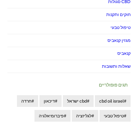
CBD סגולות
חוקים ותקנות
טיפול טבעי
מגזין קנאביס
קנאביס
שאלות ותשובות
תגים פופולריים
cbd oil israel
cbd ישראל
דיכאון
חרדה
טיפול טבעי
לגליזציה
פיברומיאלגיה