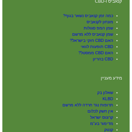
קנאביס ו-CBD
כמה זמן קנאביס נשאר בגוף?
מונחון לקנאביס
שמן המפ סגולות
שמן קנאביס ללא מרשם
האם CBD חוקי בישראל?
CBD תופעות לוואי
האם CBD ממסטל?
CBD בהריון
מידע מעניין
שאלון בק
KLBD
תרופות נגד חרדה ללא מרשם
אין חשק לכלום
קרונוס ישראל
מדימור בע”מ
קנטק