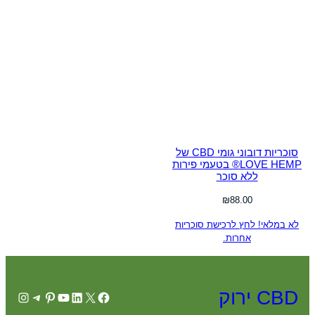
סוכריות דובוני גומי CBD של
LOVE HEMP® בטעמי פירות
ללא סוכר
₪
88.00
לא במלאי! לחץ לרכישת סוכריות
אחרות.
CBD ירוק
agram
elegram
Pinterest
YouTube
LinkedIn
Facebook
X