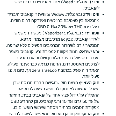
וויד:
(באנגלית: Weed) אחד מהכינויים הרבים שיש
לקנאביס.
וויט ווידו:
(באנגלית: White Widow) זן קנאביס היברידי
מהכלאה בין סאטיבה ברזילאית ואינדיקה דרום הודית.
בעל ריכוז THC של 20% ו0.1% CBD.
וופורייזר :
(באנגלית: Vaporizer ) מכשיר המשמש
לאידוי קנאביס, טבק או מרכיבים מצמחי מרפא.
המכשיר גורם לשחרור המרכיבים הפעילים ללא שריפה.
זרע ישראל:
חנות מקוונת למכירת זרעי קנאביס בשפה
העברית שפעלה בעבר מלונדון ושלחה את הזרעים
לצרכנים מאמסטרדם. החנות כנראה כבר איננה פעילה.
האתר היה פעיל בכתובת zeraisrael.co אך, כיום איננו
פעיל יותר.
חוק העציץ:
הצעת חוק שהגישה חברת הכנסת שרן
השכל. ההצעה לא נתקבלה והיא הציעה לבטל את
ההפללה על גידול עציץ אחד של קנאביס בבית, החזקה
של עד 50 גרם ועד 15 זרעי קנאביס, וכן להחריג CBD
מפקודת הסמים ולהתיר מסחר ושימוש חופשיים בו.
חוק הרוק:
חוק הרוק הוא חוק המאפשר לשוטר לדרוש