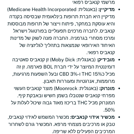
מרשמי קנאביס רפואי
מדיקיין:
(באנגלית: Medicane Health Incorporated)
מדיקיין היא חברת תרופות בינלאומית שבסיסה בקנדה
והיא עוסקת במחקר, פיתוח וייצור של תרופות מבוססות
קנאביס. לחברה מרכזים תפעוליים בפורטוגל וישראל
ומרכז מסחרי בגרמניה. החברה פונה לשוק של מדינות
האיחוד האירופאי שנמצאות בתהליך לגליזציה של
קנאביס רפואי.
מובידיק:
(באנגלית: Moby Dick) זן קנאביס סאטיבה
דומיננטית המיוצר על ידי חברת BOL פארמה. זן זה
מכיל כ15% THC ו-3% CBD ובעל השפעות מרגיעות,
מרוממות, אנרגטיות ומעוררות תאבון.
מונרוק:
(באנגלית: Moonrock) מוצר קנאביס העשוי
מפרחי קנאביס שנטבלו בשמן חשיש ובאבקת קיף.
המונרוק מכיל THC בריכוז מאוד גבוה שיכול לעלות על
50%.
מכשיר אידוי קנאביס:
מכשיר המשמש לאידוי קנאביס,
טבק או מרכיבים מצמחי מרפא. המכשיר גורם לשחרור
המרכיבים הפעילים ללא שריפה.