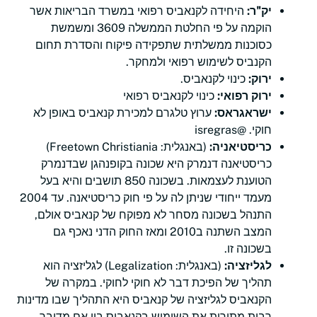
יק"ר:
היחידה לקנאביס רפואי במשרד הבריאות אשר
הוקמה על פי החלטת הממשלה 3609 ומשמשת
כסוכנות ממשלתית שתפקידה פיקוח והסדרת תחום
הקנביס לשימוש רפואי ולמחקר.
ירוק:
כינוי לקנאביס.
ירוק רפואי:
כינוי לקנאביס רפואי
ישראגראס:
ערוץ טלגרם למכירת קנאביס באופן לא
חוקי. @isregras
כריסטיאניה:
(באנגלית: Freetown Christiania)
כריסטיאנה דנמרק היא שכונה בקופנהגן שבדנמרק
הטוענת לעצמאות. בשכונה 850 תושבים והיא בעל
מעמד ייחודי שניתן לה על פי חוק כריסטיאנה. עד 2004
התנהל בשכונה מסחר לא מפוקח של קנאביס אולם,
המצב השתנה ב2010 ומאז החוק הדני נאכף גם
בשכונה זו.
לגליזציה:
(באנגלית: Legalization) לגליזציה הוא
תהליך של הפיכת דבר לא חוקי לחוקי. במקרה של
הקנאביס לגליזציה של קנאביס היא התהליך שבו מדינות
רבות מתירות את השימוש בקנאביס בין אם מדובר