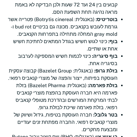
קבועים בין 24 ועד 72 שעות ולכן הבדיקה לא באמת
מראה נהיגה תחת השפעת הסם.
בוטריטיס:
(באנגלית: Botrytis cinereal) פטרייה אשר
גורמת לעובש בקנאביס. מכונה גם בכינויים bud rot ו-
gray mold המחלה מתחילה בתפרחות הקנאביס.
בוף:
כינוי לגוש חשיש בגודל המתאים לחתיכת חשיש
אחת או שתיים.
בוף סיגריה:
כינוי לכמות חשיש המספיקה לערבוב
בסיגריה אחת.
בזלת גרופ:
(באנגלית: Bazelet Group) קבוצה עסקית
העוסקת בפיתוח, ייצור והפצה של מוצרי קנאביס רפואי.
בזלת פארמה:
(באנגלית: Bazelet Pharma) בזלת
פארמה היא חברה העוסקת בהפצת מוצרי קנאביס
לבתי המרקחת המורשים ובהדרכת מטופלי קנאביס
רפואי. בזלת פארמה שייכת לבזלת גרופ.
בטר גלובל:
חברה העוסקת בטיפוח, גידול ושיווק של
מוצרי קנאביס רפואי. החברה מפתחת זנים יעודיים
ומבצעת מחקרים.
בי אייץ או:
(באנגלית: BHO) שם קיצור עבור Butane