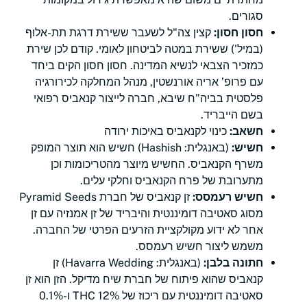
סגורים.
חסון חסון:
קצין צה"ל לשעבר ששירת דרגת תת-אלוף
(במיל') ששירת במטה לביטחון לאומי. קודם לכן שירת
כמזכיר הצבאי לנשיא המדינה. חסון חסון הקים ביחד
עם פרופ’ אריה אורנשטין, מנהל המחלקה לכירורגיה
פלסטית בביה”ח שיבא, חברה לייצור קנאביס רפואי
בשם הייבריד.
חשאב:
כינוי לקנאביס באיכות ירודה
חשיש:
(באנגלית: Hashish) חשיש הוא תוצר המופק
משרף הקנאביס. החשיש מיוצר מהטריכומות וכן
מתערובת של פרח הקנאביס וחלקי עלים.
חשיש רעמסס:
זן קנאביס של חברת Pyramid Seeds
מסוג סאטיבה דומיננטית והיבריד של זן אמנזיה עם זן
אחר לא ידוע מקולקציית הזרעים הפרטי של החברה.
משמש ליצור חשיש רעמסס.
חתונה בלבן:
(באנגלית: Havarra Wedding) זן
קנאביס שהוא פיתוח של חברת שיח מדיקל. הזן הוא זן
סאטיבה דומיננטית עם ריכוז של 12% THC ו-0.1%