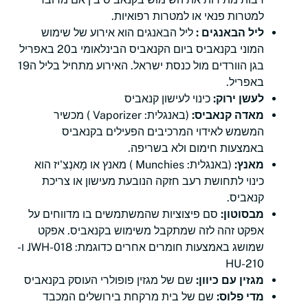
למטרות פנאי או למטרות רפואיות.
ליל הבאנגים :
ליל הבאנגים הוא אירוע של שימוש
המוני בקנאביס ביום הקנאביס הבינלאומי ב20 באפריל
בגן הוורדים מול כנסת ישראל. האירוע מתחיל בליל ה19
באפריל.
לעשן ירוק:
כינוי לעישון קנאביס
מאדה קנאביס:
(באנגלית: Vaporizer ) מכשיר
המשמש לאידוי המרכיבים הפעילים בקנאביס
באמצעות חימום ולא בשריפה.
מאנץ:
(באנגלית: Munchies ) מאנץ או מָאנְצִ'יז הוא
כינוי לתחושת רעב חזקה הנובעת מעישון או צריכת
קנאביס.
מבסוטון:
סם פיצוציות שהמשתמשים בו מדווחים על
אפקט זהה לזה שמתקבל משימוש בקנאביס. אפקט
שמושג באמצעות חומרים אחרים כדוגמת: JWH-018 ו-
HU-210
מגזין עם כיוון:
שם של מגזין פופולרי העוסק בקנאביס
מדי פלוס:
שם של בית מרקחת בירושלים המכבד