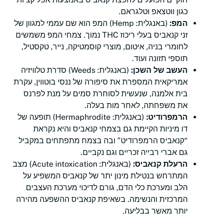
כגון ווטצאפ וטלגראם.
המפ:
(באנגלית: Hemp) המפ הוא שם עממי למגוון של
זני קנאביס בעלי ריכוז THC נמוך. צמחי המפ משמשים
לחומרי בניה, איטום, מוצרי קוסמטיקה, נייר, טקסטיל,
תוספי תזונה ועוד.
העשב של השכן:
(באנגלית: Weeds) סדרת טלוויזיה
אמריקאית המספרת את סיפורה של ננסי בוטווין, עקרת
בית אלמנה, שנעשית לסוחרת סמים על מנת לפרנס
את משפחתה, לאחר מות בעלה.
הרמפרודיט:
(באנגלית: Hermaphrodite) תופעה של
דו מיניות הקיימת גם בצמחי קנאביס והיא נקראת
“קנאביס הרמפרודיט” ובה בצמח מתפתחים במקביל
גם אברי רבייה זכריים וגם נקביים.
הרעלת קנאביס:
(באנגלית: Acute intoxication) מצב
המתרחש בנטילת מינון יתר של קנאביס המשפיע על
הלב ומערכת כלי הדם, גורם לדיכוי מערכת העצבים
המרכזית והנשימה. בשאיפת קנאביס ההשפעה מהירה
יותר מאשר בבליעה.