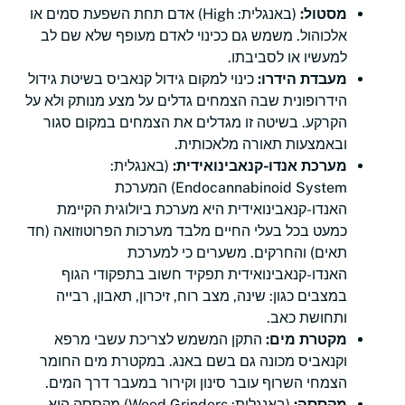
מסטול:
(באנגלית: High) אדם תחת השפעת סמים או
אלכוהול. משמש גם ככינוי לאדם מעופף שלא שם לב
למעשיו או לסביבתו.
מעבדת הידרו:
כינוי למקום גידול קנאביס בשיטת גידול
הידרופונית שבה הצמחים גדלים על מצע מנותק ולא על
הקרקע. בשיטה זו מגדלים את הצמחים במקום סגור
ובאמצעות תאורה מלאכותית.
מערכת אנדו-קנאבינואידית:
(באנגלית:
Endocannabinoid System) המערכת
האנדו-קנאבינואידית היא מערכת ביולוגית הקיימת
כמעט בכל בעלי החיים מלבד מערכות הפרוטוזואה (חד
תאים) והחרקים. משערים כי למערכת
האנדו-קנאבינואידית תפקיד חשוב בתפקודי הגוף
במצבים כגון: שינה, מצב רוח, זיכרון, תאבון, רבייה
ותחושת כאב.
מקטרת מים:
התקן המשמש לצריכת עשבי מרפא
וקנאביס מכונה גם בשם באנג. במקטרת מים החומר
הצמחי השרוף עובר סינון וקירור במעבר דרך המים.
מקססה:
(באנגלית: Weed Grinders) מקססה היא