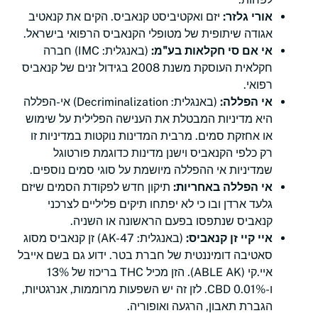
אורי גלזר:
יזם ואקטיביסט קנאביס. הקים את קנאטיב
אגודה שיתופית של מטופלי הקנאביס הרפואי בישראל.
אי אם סי חקלאות בע"מ:
(באנגלית: IMC) חברה
חקלאית העוסקת משנת 2008 בגידול זנים של קנאביס
רפואי.
אי הפללה:
(באנגלית: Decriminalization) אי-הפללה
היא מדיניות המבטלת את הענישה הפלילית על שימוש
או אחזקת סמים. מרבית המדינות נוקטות במדיניות זו
רק כלפי הקנאביס וישנן מדינות כדוגמת פורטוגל
שמדיניות אי ההפללה מיושמת על סוגי סמים נוספים.
אי הפללה באחריות:
תיקון חדש לפקודת הסמים שיזם
גלעד ארדן ובו כי לא יפתחו תיקים פליליים לצרכני
קנאביס שנתפסו בפעם הראשונה או השניה.
איי קיי זן קנאביס:
(באנגלית: AK-47) זן קנאביס מסוג
סאטיבה דומיננטית של חברת בטר. ידוע גם בשם אייבל
איי.קי (ABLE AK). הזן מכיל THC בריכוז של 13%
ו-0.01% CBD. לזן זה יש השפעות מרוממות, אנרגטיות,
הגברת תאבון, הרגעה ואופוריה.