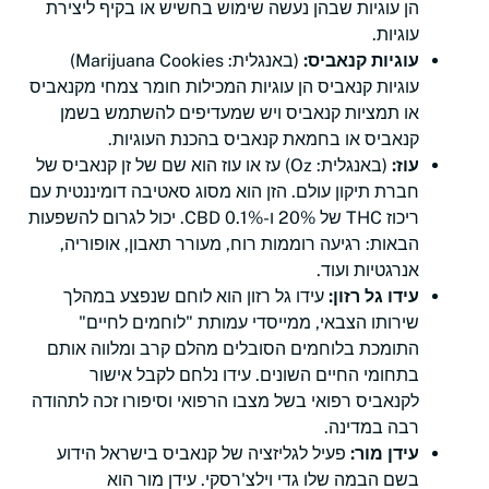
הן עוגיות שבהן נעשה שימוש בחשיש או בקיף ליצירת
עוגיות.
עוגיות קנאביס:
(באנגלית: Marijuana Cookies)
עוגיות קנאביס הן עוגיות המכילות חומר צמחי מקנאביס
או תמציות קנאביס ויש שמעדיפים להשתמש בשמן
קנאביס או בחמאת קנאביס בהכנת העוגיות.
עוז:
(באנגלית: Oz) עז או עוז הוא שם של זן קנאביס של
חברת תיקון עולם. הזן הוא מסוג סאטיבה דומיננטית עם
ריכוז THC של 20% ו-0.1% CBD. יכול לגרום להשפעות
הבאות: רגיעה רוממות רוח, מעורר תאבון, אופוריה,
אנרגטיות ועוד.
עידו גל רזון:
עידו גל רזון הוא לוחם שנפצע במהלך
שירותו הצבאי, ממייסדי עמותת "לוחמים לחיים"
התומכת בלוחמים הסובלים מהלם קרב ומלווה אותם
בתחומי החיים השונים. עידו נלחם לקבל אישור
לקנאביס רפואי בשל מצבו הרפואי וסיפורו זכה לתהודה
רבה במדינה.
עידן מור:
פעיל לגליזציה של קנאביס בישראל הידוע
בשם הבמה שלו גדי וילצ'רסקי. עידן מור הוא