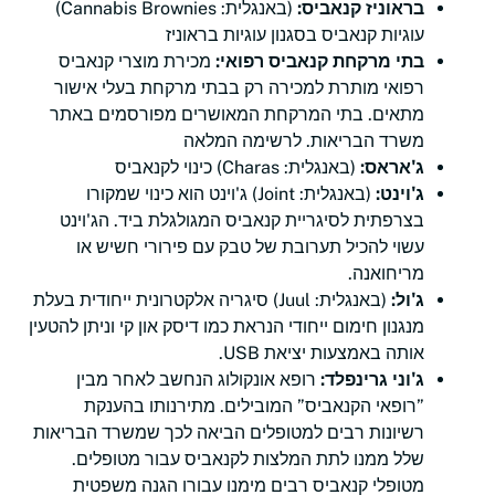
בראוניז קנאביס:
(באנגלית: Cannabis Brownies)
עוגיות קנאביס בסגנון עוגיות בראוניז
בתי מרקחת קנאביס רפואי:
מכירת מוצרי קנאביס
רפואי מותרת למכירה רק בבתי מרקחת בעלי אישור
מתאים. בתי המרקחת המאושרים מפורסמים באתר
משרד הבריאות. לרשימה המלאה
ג'אראס:
(באנגלית: Charas) כינוי לקנאביס
ג'וינט:
(באנגלית: Joint) ג'וינט הוא כינוי שמקורו
בצרפתית לסיגריית קנאביס המגולגלת ביד. הג'וינט
עשוי להכיל תערובת של טבק עם פירורי חשיש או
מריחואנה.
ג'ול:
(באנגלית: Juul) סיגריה אלקטרונית ייחודית בעלת
מנגנון חימום ייחודי הנראת כמו דיסק און קי וניתן להטעין
אותה באמצעות יציאת USB.
ג'וני גרינפלד:
רופא אונקולוג הנחשב לאחר מבין
”רופאי הקנאביס” המובילים. מתירנותו בהענקת
רשיונות רבים למטופלים הביאה לכך שמשרד הבריאות
שלל ממנו לתת המלצות לקנאביס עבור מטופלים.
מטופלי קנאביס רבים מימנו עבורו הגנה משפטית