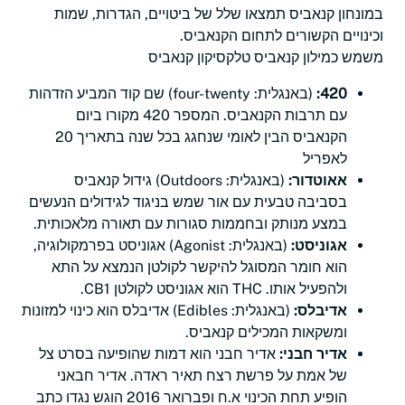
במונחון קנאביס תמצאו שלל של ביטויים, הגדרות, שמות
וכינויים הקשורים לתחום הקנאביס.
משמש כמילון קנאביס טלקסיקון קנאביס
420:
(באנגלית: four-twenty) שם קוד המביע הזדהות
עם תרבות הקנאביס. המספר 420 מקורו ביום
הקנאביס הבין לאומי שנחגג בכל שנה בתאריך 20
לאפריל
אאוטדור:
(באנגלית: Outdoors) גידול קנאביס
בסביבה טבעית עם אור שמש בניגוד לגידולים הנעשים
במצע מנותק ובחממות סגורות עם תאורה מלאכותית.
אגוניסט:
(באנגלית: Agonist) אגוניסט בפרמקולוגיה,
הוא חומר המסוגל להיקשר לקולטן הנמצא על התא
ולהפעיל אותו. THC הוא אגוניסט לקולטן CB1.
אדיבלס:
(באנגלית: Edibles) אדיבלס הוא כינוי למזונות
ומשקאות המכילים קנאביס.
אדיר חבני:
אדיר חבני הוא דמות שהופיעה בסרט צל
של אמת על פרשת רצח תאיר ראדה. אדיר חבאני
הופיע תחת הכינוי א.ח ופברואר 2016 הוגש נגדו כתב