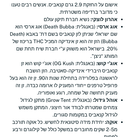
אישום על החזקת 2.9 גרם קנאביס. אנשים רבים טענו
כי מדובר ברדיפה משטרתית.
אהרון לוצקי:
נשיא חברת תיקון עולם
אוג ארסי:
(באנגלית: Death Bubba) אוג ארסי הוא
שם ישראלי שניתן לזן קנאביס בשם דת’ באבא (Death
Bubba) הזן זה הוא זן אינדיקה המכיל THC בריכוז של
20%. בישראל הוא משווק ע"י חברת שיח תחת שם
המותג “ניצן”.
אוג’י קוש:
(באנגלית: OG Kush) אוג’י קוש הוא זן
קנאביס היברידי אינדיקה-סאטיבה. הזן הושבח
לראשונה בפלורידה בתחילת שנות ה90. זן זה הוא בעל
פרופיל טרפנים ייחודי המעניק לו ארומה כבדה. זן זה
מעניק תחושה של שמחה, רוגע ואופוריה.
אוהל גידול:
(באנגלית: Grow Tent) מתקן לגידול
צמחים שמטרתו לבודד אור חיצוני. המתקן משמש
לגידול קנאביס במקומות סגורים.
אוּקָה:
יחידת מידה סיטונאית לחשיש. כל אוקה תורכב
מ2-5 שקים מחוברים במשקל כולל של קילוגרם ורבע
לפחות.