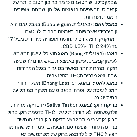
שבמקסיקו. יש הטוענים כי מדובר בזן הטוב ביותר של
קנאביס. ההשפעות הנפוצות שלו הן: שמחה, אופוריה,
רוממות ועוררות.
באבל גאם:
(באנגלית: Bubble gum) באבל גאם הוא
זן היברידי אשר פותח בארצות הברית. לזן טעם
המתקתק והוא גורם לתחושת אופוריה מיוחדת. מכיל 17
עד 24% THC ו-1.3% CBD.
באנג:
(באנגלית: Bong) באנג הוא כלי עישון המשמש
לעישון קנאביס. עישון באמצעות באנג גורם להשפעה
חזקה ומהירות יותר מאשר בסיגריה בגלל המהירות
שבה יוצא מרכיב הTHC מהקנאביס.
באנג לאסי:
(באנגלית: Bhang Lassi) משקה הודי
המכיל עיסת עלי ופרחי קנאביס עם משקה ממותק על
בסיס יוגורט.
בדיקת רוק:
(באנגלית: Saliva Test) זו בדיקה מהירה,
זולה,פשוטה ולא חודרנית לגילוי THC בדגימת רוק. בחוק
הרוק נקבע כי מותר לבצע בדיקת רוק בנהג הנחשד
בנהיגה תחת השפעת סם. הבעיה בדגימה היא שהחומר
הפעיל THC יכול להמצא ברוק של משתמשים לא