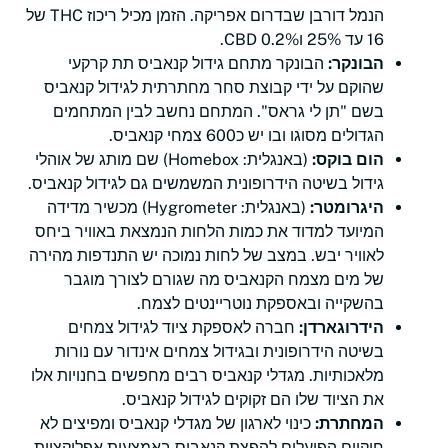
הנמל דורבן שבדרום אפריקה. הזמן מכיל ריכוז THC של
16 עד 25% ו0.2% CBD.
הבונקר:
הבונקר מתחם גידול קנאביס תת קרקעי
שהוקם על ידי קבוצת סחר מחתרתית לגידול קנאביס
בשם "תן לי גראס". המתחם נחשב לבין המתחמים
הגדולים מסוגו ובו יש כ600 צמחי קנאביס.
הום בוקס:
(באנגלית: Homebox) שם מותג של אוהלי
גידול בשיטה הידרופונית המשמשים גם לגידול קנאביס.
היגרומטר:
(באנגלית: Hygrometer) מכשיר מדידה
המיועד למדוד את כמות הלחות הנמצאת באוויר ביחס
לאוויר יבש. במצב של לחות נמוכה יש התנדפות מהירה
של מים מצמח הקנאביס מה שגורם לצורך מוגבר
בהשקייה ובאספקת נוטריינטים לצמח.
הידרוגארדן:
חברה לאספקת ציוד לגידול צמחים
בשיטה הידרופונית ובגידול צמחים אינדור עם נורות
מלאכותיות. מגדלי קנאביס רבים מחפשים בחנויות אלו
את הציוד שלו הם זקוקים לגידול קנאביס.
המחתרת:
כינוי לארגון של מגדלי קנאביס ומפיצים לא
חוקיים הפועלים להפצת קנאביס באמצעות אפליקציות