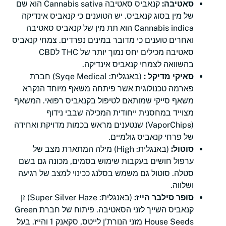
סאטיבה:
קנאביס סאטיבה Cannabis sativa הוא שם
של מין בסוג קנאביס. יש הטוענים כי קנאביס אינדיקה
Cannabis indica הוא תת מין של קנאביס סאטיבה
ואחרים טוענים כי מדובר במינים נפרדים. צמחי קנאביס
סאטיבה מכילים יחס נמוך יותר של THC לCBD
בהשוואה לצמחי קנאביס אינדיקה.
סאיקי מדיקל :
(באנגלית: Syqe Medical) חברת
פארמה טכנולוגית אשר פיתחה משאף מיוחד הנקרא
משאף סייקי שמותאם לטיפול בקנאביס רפואי. המשאף
מצוייד במחסנית ייחודית המכילה שבבי נידוף
(VaporChips) שנטענים מראש בכמות מדויקת ואחידה
של פרחי קנאביס גולמיים.
סוטול:
(באנגלית: High) מילה המתארת מצב של
ערפול חושים בעקבות שימוש בסמים, מכונה גם בשם
סטלה. סוטול גם משמש בסלנג ככינוי למצב של רגיעה
ושלווה.
סופר סילבר הייז:
(באנגלית: Super Silver Haze) זן
קנאביס השייך לזני הסאטיבה. פיתוח של חברת Green
House Seeds מזני הנורת’ן לייטס, סקאנק 1 והייז. בעל