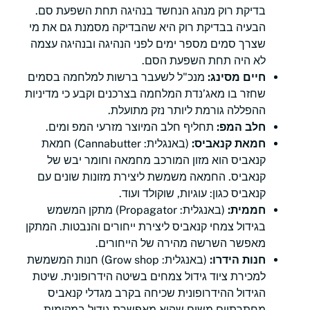
בדיקת רוק מנהג הנחשד בנהיגה תחת השפעת סם.
הבעיה בבדיקת רוק היא שהבדיקה מסמנת גם את מי
שצרך סמים מספר ימים לפני הנהיגה ובנהיגה עצמה
לא היה תחת השפעת הסם.
חיים מסינג:
מנכ"ל לשעבר ברשות למלחמה בסמים
שחזר בו מאג’נדת המלחמה בצרכנים וקבע כי מדיניות
ההפללה גורמת ליותר נזק מתועלת.
חלב המפ:
תחליף חלב המיוצר מזרעי המפ ומים.
חמאת קנאביס:
(באנגלית: Cannabutter) חמאת
קנאביס הוא מזון המורכב מחמאה וחומר יבש של
קנאביס. החמאה משמשת ליצירת מזונות שונים עם
קנאביס כגון: עוגיות, שוקולד ועוד.
חממית:
(באנגלית: Propagator) מתקן המשמש
בגידול צמחי קנאביס ליצירת ייחורים והנבטות. המתקן
מאפשר השרשה מהירה של הייחורים.
חנות הידרו:
(באנגלית: Grow shop) חנות המשמשת
למכירת ציוד גידול צמחים בשיטה הידרופונית. שיטת
הגידול ההידרופונית שכיחה בקרב מגדלי קנאביס
מחתרתיים משום שהיא מאפשרת גידול במקומות