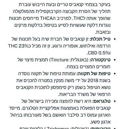
בעיקר בצמחי קנאביס טריים ובעת הייבוש עוברת
תהליך של הסרת הקבוצה הקרבוקסילית מהמולקולה
שהופך אותה לTHC. למרכיב הTHCA מייחסים תכונות
נוגדות דלקת שעשויות לסייע בטיפול בדלקות פרקים
ובזאבת.
טיל תכלת:
זן קנאביס של חברת שיח בעל תכונות של
הרדמה ואילחוש, אופוריה ורוגע. זן זה מכיל כ23% THC
ו0.5% CBD.
טינקטורה:
(באנגלית: Tincture) תמצית מיצוי של
חומרים המצויים בצמח.
טיפות של תקווה:
עמותת טיפות של תקווה נוסדה
בשנת 2018 על ידי משה מנקין במטרה להכניס את
נושא הטיפול בשמן ריק סימפסון לתוכנית הקנאביס
הרפואי של משרד הבריאות.
טלגראס:
היא רשת להפצה ומכירה בישראל של
קנאביס הפועלת באמצעות אפליקציית הטלגרם. מייסד
הארגון עמוס דב סילבר הואשם בשל מעורבותו בניהול
ארגון פשע.
טריכומות:
(באנגלית: Trichomes ) בלוטות שרף