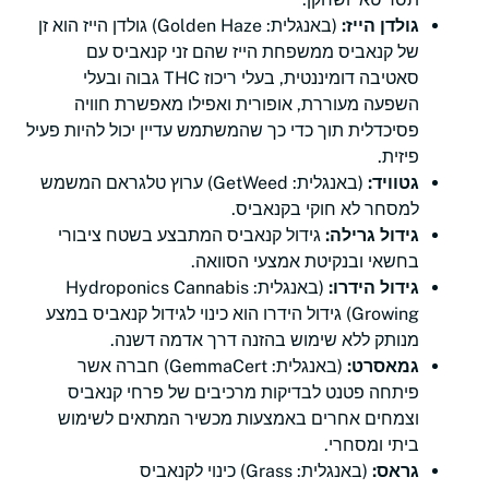
גולדן הייז:
(באנגלית: Golden Haze) גולדן הייז הוא זן
של קנאביס ממשפחת הייז שהם זני קנאביס עם
סאטיבה דומיננטית, בעלי ריכוז THC גבוה ובעלי
השפעה מעוררת, אופורית ואפילו מאפשרת חוויה
פסיכדלית תוך כדי כך שהמשתמש עדיין יכול להיות פעיל
פיזית.
גטוויד:
(באנגלית: GetWeed) ערוץ טלגראם המשמש
למסחר לא חוקי בקנאביס.
גידול גרילה:
גידול קנאביס המתבצע בשטח ציבורי
בחשאי ובנקיטת אמצעי הסוואה.
גידול הידרו:
(באנגלית: Hydroponics Cannabis
Growing) גידול הידרו הוא כינוי לגידול קנאביס במצע
מנותק ללא שימוש בהזנה דרך אדמה דשנה.
גמאסרט:
(באנגלית: GemmaCert) חברה אשר
פיתחה פטנט לבדיקות מרכיבים של פרחי קנאביס
וצמחים אחרים באמצעות מכשיר המתאים לשימוש
ביתי ומסחרי.
גראס:
(באנגלית: Grass) כינוי לקנאביס