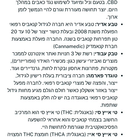
CBD. בטעם וניל ומיועד לשימוש נגד כאבים במהלך
היום. יוצר תחושה מעוררת וגורם להיי הנמשך לזמן
ארוך.
טבע אדיר:
טבע אדיר היא חברה לגידול קנאביס רפואי
הפועלת משנת 2008 ובעלת כושר ייצור של 10 עד 20
טון תפרחות קנאביס בשנה. החברה פועלת באמצעות
חברת קנאמדיק (Cannamedic)
טבק עבודי:
רשת של 3 חנויות ואתר אינטרנט לממכר
מוצרים ואביזרי עישון כגון: מכשירי האידוי (וופורייזרים),
מקטרות, פתרונות אחסון ובקרת לחות, גרנדיירים ועוד.
טוגדר פארמה:
חברה ציבורית בעלת רישיון לגידול,
ייצור, והפצה של מוצרי קנאביס רפואי. לחברה מפעל
ייצור באזור אשקלון כאשר חולם הגלם מגיע מחוות גידול
קנאביס רפואי באוגנדה בה יש לה חלק באמצעות
שותפות.
טי אייץ סי:
(באנגלית: THC) טי אייץ סי הוא המרכיב
החשוב בצמחי קנאביס והוא אחראי להשפעה
הפסיכואקטיבית שגורמת לתחושת היי.
טי אייץ סי איי:
(באנגלית: THCA) חומצת THC המצויה