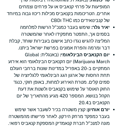
המופיעות על פרחי קנאביס או על פרחים וצמחים
אחרים. הטריכומות בקנאביס מכילות ריכוז גבוה במיוחד
של קנבינואידים כמו THC וCBD
יאיר גלר:
שימש בעבר כמנכ"ל הרשות למלחמה
בסמים אך, התפטר מתפקידו לאחר שהמשטרה
המליצה להגיש נגדו כתב אישום בעבירות שוחד, קבלת
דבר ומרמה והפרת אמונים בפרשת ישראל ביתנו.
יום הקנאביס הבינלאומי:
(באנגלית: Global
Marijuana March) יום הקנאביס הבינלאומי הוא אירוע
המתקיים ב-20 באפריל במדינות שונות ברחבי העולם
תחת החסות של ארגון הגג הבינלאומי ללגליזציה של
סמים קלים. מטרת האירוע למחות, באופן חוקי, כנגד
החוק האוסר על שימוש בקנאביס ולשנות את דעת
הקהל בנושא. המספר 420 מגיע מהתאריך של יום
הקנאביס ב20.4
יורם אוחיון:
קצין משטרה בכיר לשעבר אשר שימש
בעבר כמפקד מרחק הירקון. לאחר פרישתו מהמשטרה
מונה למנכ"ל חברת קנאמדיק המספקת קנאביס רפואי.