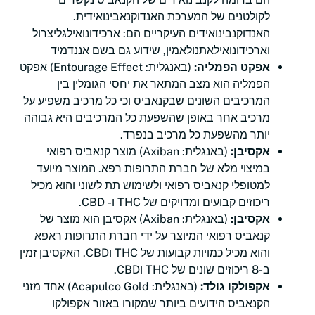
לקולטנים של המערכת האנדוקנאבינואידית.
האנדוקנבינואידים העיקריים הם: ארכידונואילגליצרול
וארכידונואילאתנולאמין, שידוע גם בשם אננדמיד
אפקט הפמליה:
(באנגלית: Entourage Effect) אפקט
הפמליה הוא מצב המתאר את יחסי הגומלין בין
המרכיבים השונים שבקנאביס וכי כל מרכיב משפיע על
מרכיב אחר באופן שהשפעת כל המרכיבים היא גבוהה
יותר מהשפעת כל מרכיב בנפרד.
אקסיבן:
(באנגלית: Axiban) מוצר קנאביס רפואי
במיצוי מלא של חברת התרופות רפא. המוצר מיועד
למטופלי קנאביס רפואי ולשימוש תת לשוני והוא מכיל
ריכוזים קבועים ומדויקים של THC ו- CBD.
אקסיבן:
(באנגלית: Axiban) אקסיבן הוא מוצר של
קנאביס רפואי המיוצר על ידי חברת התרופות ראפא
והוא מכיל כמויות קבועות של THC וCBD. האקסיבן זמין
ב-8 ריכוזים שונים של THC וCBD.
אקפולקו גולד:
(באנגלית: Acapulco Gold) אחד מזני
הקנאביס הידועים ביותר שמקורו באזור אקפולקו