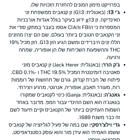
בפרוייקט מימון המונים להחזרת הזכויות שלו.
ג'י 13:
(באנגלית: G13) זן קנאביס ממשפחת זני
האינדיקה. זן g13 ידוע בעיקר בגלל אגדות אורבניות
המספרות כי הFBI והCIA אספו בעבר במתקן סודי את
זני הקנאביס הטובים ביותר בעולם. שם הם יצרו מהזנים
הללו זנים היברידים ומשם הגיע הזן G13. הזן מכיל 19%
THC וההשפעות השכיחות שלו הן אופוריה, שמחה
ורגיעה.
ג'ק הרר:
(באנגלית: Jack Herer) זן קנאביס מזני
סאטיבה דומיננטית המכיל 19.5% THC ו -0.1% CBD.
פיתוח של חברת קנדוק. גורם של תחושות של רוממות
רוח, מעורר תאבון, אופוריה, אנרגטי, מרגיע ויצירתי.
גאנג'ה:
(באנגלית: Ganja) כינוי לקנאביס שמקורו
בגאנג'ה הוא השם ההינדי עבור המפ. מדובר באחד
השמות העתיקים ביותר של הקנאביס וקיים תיעוד לשם
זה כבר משנת 1689.
גדי וילצ'רסקי:
שם במה של פעיל לגליזציה של קנאביס
ששמו האמיתי הוא עידן מור והוא עוסק כסטנדאפיסט,
תסריטאי ושחקן.