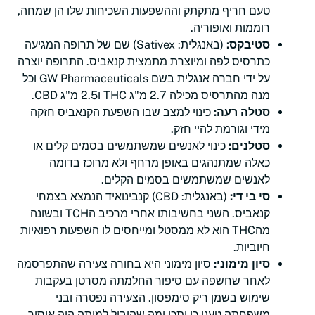
טעם חריף מתקתק וההשפעות השכיחות שלו הן שמחה,
רוממות ואופוריה.
סטיבקס:
(באנגלית: Sativex) שם של תרופה המגיעה
כתרסיס לפה ומיוצרת מתמצית קנאביס. התרופה יוצרה
על ידי חברה אנגלית בשם GW Pharmaceuticals וכל
מנה מהתרסיס מכילה 2.7 מ"ג THC ו2.5 מ"ג CBD.
סטלה רעה:
כינוי למצב שבו השפעת הקנאביס חזקה
מידי וגורמת להיי חזק.
סטלנים:
כינוי לאנשים שמשתמשים בסמים קלים או
כאלה שמתנהגים באופן מרחף ולא מרוכז בדומה
לאנשים שמשתמשים בסמים הקלים.
סי בי די:
(באנגלית: CBD) קנבינואיד הנמצא בצמחי
קנאביס. השני בחשיבותו אחרי מרכיב הTCH ובשונה
מהTHC הוא לא ממסטל ומייחסים לו השפעות רפואיות
חיוביות.
סיון מימוני:
סיון מימוני היא בחורה צעירה שהתפרסמה
לאחר שחשפה עם סיפור החלמתה מסרטן בעקבות
שימוש בשמן ריק סימפסון. הצעירה נפטרה ובני
משפחתה טענו כי יתכן ומה שהוביל למותה היה איסור