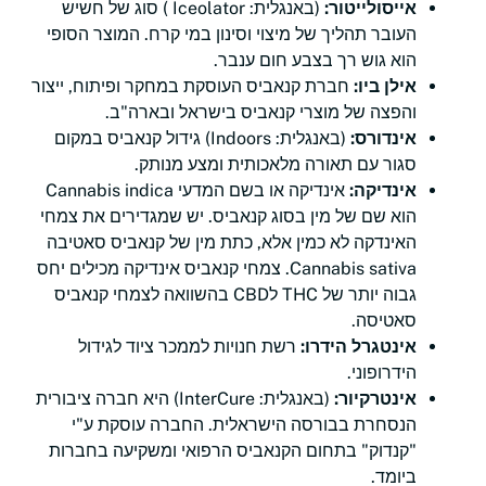
אייסולייטור:
(באנגלית: Iceolator ) סוג של חשיש
העובר תהליך של מיצוי וסינון במי קרח. המוצר הסופי
הוא גוש רך בצבע חום ענבר.
אילן ביו:
חברת קנאביס העוסקת במחקר ופיתוח, ייצור
והפצה של מוצרי קנאביס בישראל ובארה"ב.
אינדורס:
(באנגלית: Indoors) גידול קנאביס במקום
סגור עם תאורה מלאכותית ומצע מנותק.
אינדיקה:
אינדיקה או בשם המדעי Cannabis indica
הוא שם של מין בסוג קנאביס. יש שמגדירים את צמחי
האינדקה לא כמין אלא, כתת מין של קנאביס סאטיבה
Cannabis sativa. צמחי קנאביס אינדיקה מכילים יחס
גבוה יותר של THC לCBD בהשוואה לצמחי קנאביס
סאטיסה.
אינטגרל הידרו:
רשת חנויות לממכר ציוד לגידול
הידרופוני.
אינטרקיור:
(באנגלית: InterCure) היא חברה ציבורית
הנסחרת בבורסה הישראלית. החברה עוסקת ע"י
"קנדוק" בתחום הקנאביס הרפואי ומשקיעה בחברות
ביומד.