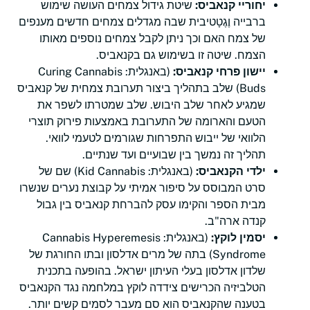
יחוריי קנאביס:
שיטת גידול צמחים העושה שימוש
ברבייה וֶגֶטָטיבית שבה מגדלים צמחים חדשים מענפים
של צמח האם וכך ניתן לקבל צמחים נוספים מאותו
הצמח. שיטה זו בשימוש גם בקנאביס.
יישון פרחי קנאביס:
(באנגלית: Curing Cannabis
Buds) שלב בתהליך ביצור תערובת צמחית של קנאביס
שמגיע לאחר שלב היבוש. שלב שמטרתו לשפר את
הטעם והארומה של התערובת באמצעות פירוק תוצרי
הלוואי של ייבוש התפרחות שגורמים לטעמי לוואי.
תהליך זה נמשך בין שבועיים ועד שנתיים.
ילדי הקנאביס:
(באנגלית: Kid Cannabis) שם של
סרט המבוסס על סיפור אמיתי על קבוצת נערים שנשרו
מבית הספר והקימו עסק להברחת קנאביס בין גבול
קנדה ארה"ב.
יסמין לוקץ:
(באנגלית: Cannabis Hyperemesis
Syndrome) בתה של מרים אדלסון ובתו החורגת של
שלדון אדלסון בעלי העיתון ישראל. בהופעה בתכנית
הטלביזיה הכרישים צידדה לוקץ במלחמה נגד הקנאביס
בטענה שהקנאביס הוא סם מעבר לסמים קשים יותר.