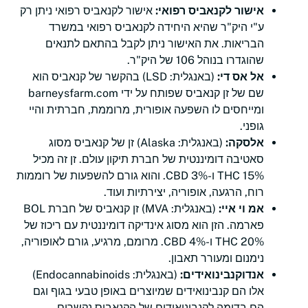
אישור לקנאביס רפואי:
אישור לקנאביס רפואי ניתן רק
ע"י היק"ר שהיא היחידה לקנאביס רפואי במשרד
הבריאות. את האישור ניתן לקבל בהתאם לתנאים
שהוגדרו בנוהל 106 של היק"ר.
אל אס די:
(באנגלית: LSD) בהקשר של קנאביס הוא
שם של זן קנאביס שפותח על ידי barneysfarm.com
ומייחסים לו השפעה אופורית, מרוממת, חברתית והיי
גופני.
אלסקה:
(באנגלית: Alaska) זן של קנאביס מסוג
סאטיבה דומיננטית של חברת תיקון עולם. זן זה מכיל
15% THC ו-3% CBD. והוא גורם להשפעות של רוממות
רוח, הרגעה, אופוריה, יצירתיות ועוד.
אמ וי איי:
(באנגלית: MVA) זן קנאביס של חברת BOL
פארמה. הזן הוא מסוג אינדיקה דומיננטית עם ריכוז של
20% THC ו-4% CBD. מרומם, מרגיע, גורם לאופוריה,
נימנום ומעורר תאבון.
אנדוקנבינואידים:
(באנגלית: Endocannabinoids)
אלו הם קנבינואידים שמיוצרים באופן טבעי בגוף וגם
הם בדומה לקנבינואידים של הקנאביס נקשרים