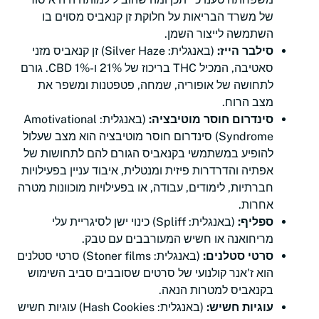
של משרד הבריאות על חלוקת זן קנאביס מסוים בו
השתמשה לייצור השמן.
סילבר הייז:
(באנגלית: Silver Haze) זן קנאביס מזני
סאטיבה, המכיל THC בריכוז של 21% ו-1% CBD. גורם
לתחושה של אופוריה, שמחה, פטפטנות ומשפר את
מצב הרוח.
סינדרום חוסר מוטיבציה:
(באנגלית: Amotivational
Syndrome) סינדרום חוסר מוטיבציה הוא מצב שעלול
להופיע במשתמשי בקנאביס הגורם להם לתחושות של
אפתיה והדרדרות פיזית ומנטלית, איבוד עניין בפעילויות
חברתיות, לימודים, עבודה, או בפעילויות מוכוונות מטרה
אחרות.
ספליף:
(באנגלית: Spliff) כינוי ישן לסיגריית עלי
מריחואנה או חשיש המעורבבים עם טבק.
סרטי סטלנים:
(באנגלית: Stoner films) סרטי סטלנים
הוא ז'אנר קולנועי של סרטים שסובבים סביב השימוש
בקנאביס למטרות הנאה.
עוגיות חשיש:
(באנגלית: Hash Cookies) עוגיות חשיש