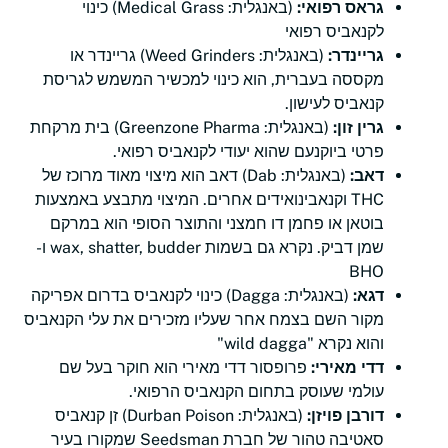
גראס רפואי:
(באנגלית: Medical Grass) כינוי
לקנאביס רפואי
גריינדר:
(באנגלית: Weed Grinders) גריינדר או
מקססה בעברית, הוא כינוי למכשיר המשמש לגריסת
קנאביס לעישון.
גרין זון:
(באנגלית: Greenzone Pharma) בית מרקחת
פרטי ביוקנעם שהוא יעודי לקנאביס רפואי.
דאב:
(באנגלית: Dab) דאב הוא מיצוי מאוד מרוכז של
THC וקנאבינואידים אחרים. המיצוי מתבצע באמצעות
בוטאן או פחמן דו חמצני והתוצר הסופי הוא במרקם
שמן דביק. נקרא גם בשמות wax, shatter, budder ו-
BHO
דגא:
(באנגלית: Dagga) כינוי לקנאביס בדרום אפריקה
מקור השם בצמח אחר שעליו מזכירים את עלי הקנאביס
והוא נקרא "wild dagga"
דדי מאירי:
פרופסור דדי מאירי הוא חוקר בעל שם
עולמי שעוסק בתחום הקנאביס הרפואי.
דורבן פויזן:
(באנגלית: Durban Poison) זן קנאביס
סאטיבה טהור של חברת Seedsman שמקורו בעיר