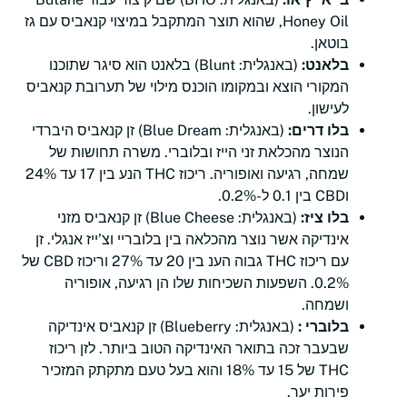
Honey Oil, שהוא תוצר המתקבל במיצוי קנאביס עם גז
בוטאן.
בלאנט:
(באנגלית: Blunt) בלאנט הוא סיגר שתוכנו
המקורי הוצא ובמקומו הוכנס מילוי של תערובת קנאביס
לעישון.
בלו דרים:
(באנגלית: Blue Dream) זן קנאביס היברדי
הנוצר מהכלאת זני הייז ובלוברי. משרה תחושות של
שמחה, רגיעה ואופוריה. ריכוז THC הנע בין 17 עד 24%
וCBD בין 0.1 ל-0.2%.
בלו ציז:
(באנגלית: Blue Cheese) זן קנאביס מזני
אינדיקה אשר נוצר מהכלאה בין בלובריי וצ’ייז אנגלי. זן
עם ריכוז THC גבוה הענ בין 20 עד 27% וריכוז CBD של
0.2%. השפעות השכיחות שלו הן רגיעה, אופוריה
ושמחה.
בלוברי :
(באנגלית: Blueberry) זן קנאביס אינדיקה
שבעבר זכה בתואר האינדיקה הטוב ביותר. לזן ריכוז
THC של 15 עד 18% והוא בעל טעם מתקתק המזכיר
פירות יער.