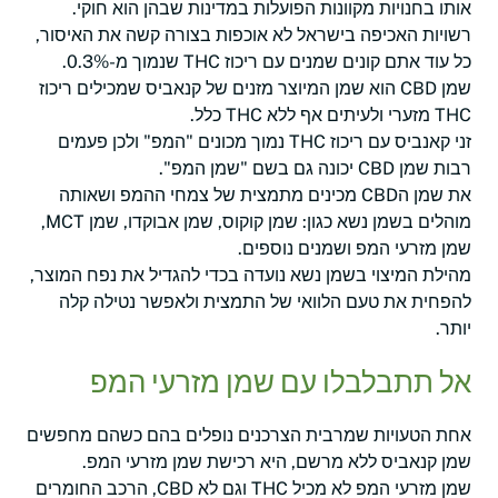
אותו בחנויות מקוונות הפועלות במדינות שבהן הוא חוקי.
רשויות האכיפה בישראל לא אוכפות בצורה קשה את האיסור,
כל עוד אתם קונים שמנים עם ריכוז THC שנמוך מ-0.3%.
שמן CBD הוא שמן המיוצר מזנים של קנאביס שמכילים ריכוז
THC מזערי ולעיתים אף ללא THC כלל.
זני קאנביס עם ריכוז THC נמוך מכונים "המפ" ולכן פעמים
רבות שמן CBD יכונה גם בשם "שמן המפ".
את שמן הCBD מכינים מתמצית של צמחי ההמפ ושאותה
מוהלים בשמן נשא כגון: שמן קוקוס, שמן אבוקדו, שמן MCT,
שמן מזרעי המפ ושמנים נוספים.
מהילת המיצוי בשמן נשא נועדה בכדי להגדיל את נפח המוצר,
להפחית את טעם הלוואי של התמצית ולאפשר נטילה קלה
יותר.
אל תתבלבלו עם שמן מזרעי המפ
אחת הטעויות שמרבית הצרכנים נופלים בהם כשהם מחפשים
שמן קנאביס ללא מרשם, היא רכישת שמן מזרעי המפ.
שמן מזרעי המפ לא מכיל THC וגם לא CBD, הרכב החומרים