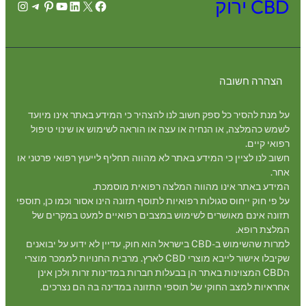
CBD ירוק
agram
legram
Pinterest
YouTube
LinkedIn
Facebook
X
הצהרה חשובה
על מנת להסיר כל ספק חשוב לנו להצהיר כי המידע באתר אינו מיועד
לשמש כהמלצה, או הנחיה או עצה או הוראה לשימוש או שינוי טיפול
רפואי קיים.
חשוב לנו לציין כי המידע באתר לא מהווה תחליף לייעוץ רפואי פרטני או
אחר.
המידע באתר אינו מהווה המלצה רפואית מוסמכת.
על פי חוק ייחוס סגולות רפואיות לתוסף תזונה הינו אסור וכמו כן, תוספי
תזונה אינם מאושרים לשימוש במצבים רפואיים למעט במקרים של
המלצת רופא.
למרות שהשימוש ב-CBD בישראל הוא חוק, עדיין לא ידוע על יבואנים
שקיבלו אישור לייבא מוצרי CBD לארץ. מרבית החנויות לממכר מוצרי
הCBD המצוינות באתר הן בבעלות חברות במדינות זרות ולכן אינן
אחראיות למצב החוקי של תוספי התזונה במדינה בה הם נצרכים.