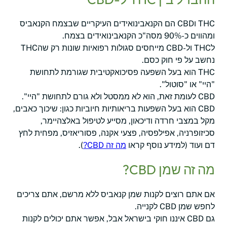
THC וCBD הם הקנאבינואידים העיקריים שבצמח הקנאביס
ומהווים כ-90% מסה"כ הקנאבינואידים בצמח.
לTHC ול-CBD מייחסים סגולות רפואיות שונות רק שהTHC
נחשב על פי חוק כסם.
THC הוא בעל השפעה פסיכואקטיבית שגורמת לתחושת
"היי" או "סוטול".
CBD לעומת זאת, הוא לא ממסטל ולא גורם לתחושת "היי".
CBD הוא בעל השפעות בריאותיות חיוביות כגון: שיכוך כאבים,
מקל במצבי חרדה ודיכאון, מסייע לטיפול באלצהיימר,
סכיזופרניה, אפילפסיה, פצעי אקנה, פסוריאזיס, מפחית לחץ
דם ועוד (למידע נוסף קראו
מה זה CBD?
).
מה זה שמן CBD?
אם אתם רוצים לקנות שמן קנאביס ללא מרשם, אתם צריכים
לחפש שמן CBD לקנייה.
גם CBD איננו חוקי בישראל אבל, אפשר אתם יכולים לקנות