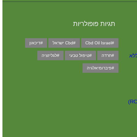
תגיות פופולריות
Cbd Oil Israel
Cbd ישראל
דיכאון
ללא
חרדה
טיפול טבעי
לגליזציה
פיברומיאלגיה