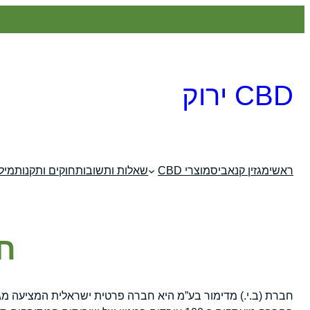
לדלג
לתוכן
CBD ירוק
ראשי
מגזין קנאביס
מוצרי CBD
שאלות ותשובות
חוקים ותקנות
מילו
חב
חברת (ב.י.) מדימור בע”מ היא חברה פרטית ישראלית המציעה מגוו