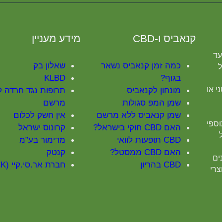
קנאביס ו-CBD
מידע מעניין
עד
כמה זמן קנאביס נשאר
שאלון בק
ל
בגוף?
KLBD
י או
מונחון לקנאביס
תרופות נגד חרדה 
שמן המפ סגולות
מרשם
שמן קנאביס ללא מרשם
אין חשק לכלום
וספי
האם CBD חוקי בישראל?
קרונוס ישראל
CBD תופעות לוואי
מדימור בע”מ
האם CBD ממסטל?
קנטק
אנים
CBD בהריון
חברת אר.סי.קיי (RCK)
 מוצרי