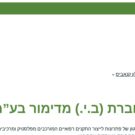
ן קנאביס
רת (ב.י.) מדימור בע”
ן של פתרונות לייצור התקנים רפואיים המורכבים מפלסטיק ומרכיבים