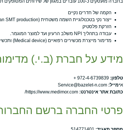
בחברה מועסקים כ-100 עובדים במגוון של שירותים המסופקים תחת קורת גג עסקית אחת כגון:
הקמה של חדרים נקיים
ייצור נקי בטכנולוגיית השמה משטחית (Clean SMT production)
הזרקת פלסטיק
עבודה בתהליך NPI משלב הרעיון ועד למוצר המוגמר.
מדימור מייצרת מכשירים רפואיים (Medical device) ותכשירי קנאביס כדוגמת משאפי סייקי ומחסניות הקנביס הן בייצור של מדימור.
מידע על חברת (ב.י.) מדימו
טלפון:
972-4-6739839 +
א
ימייל:
Service@bazelet-n.com
כתובת אתר אינטרנט:
https://www.medimor.com/
פרטי החברה ברשם החברות
מספר תאגיד:
514771401