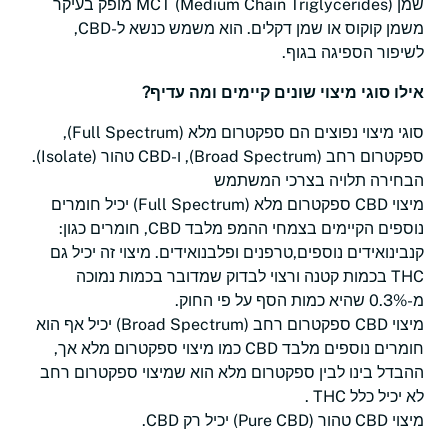
שמן MCT (Medium Chain Triglycerides) מופק בעיקר
משמן קוקוס או שמן דקלים. הוא משמש כנשא ל-CBD,
לשיפור הספיגה בגוף.
אילו סוגי מיצוי שונים קיימים ומה עדיף?
סוגי מיצוי נפוצים הם ספקטרום מלא (Full Spectrum),
ספקטרום רחב (Broad Spectrum), ו-CBD טהור (Isolate).
הבחירה תלויה בצרכי המשתמש
מיצוי CBD ספקטרום מלא (Full Spectrum) יכיל חומרים
נוספים הקיימים בצמחי ההמפ מלבד CBD, חומרים כגון:
קנבינואידים נוספים,טרפנים ופלבנואידים. מיצוי זה יכיל גם
THC בכמות קטנה ורצוי לבדוק שמדובר בכמות נמוכה
מ-0.3% שהיא כמות הסף על פי החוק.
מיצוי CBD ספקטרום רחב (Broad Spectrum) יכיל אף הוא
חומרים נוספים מלבד CBD כמו מיצוי ספקטרום מלא אך,
ההבדל בינו לבין ספקטרום מלא הוא שמיצוי ספקטרום רחב
לא יכיל כלל THC .
מיצוי CBD טהור (Pure CBD) יכיל רק CBD.