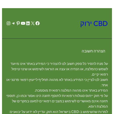
CBD ירוק
agram
legram
Pinterest
YouTube
LinkedIn
Facebook
X
הצהרה חשובה
על מנת להסיר כל ספק חשוב לנו להצהיר כי המידע באתר אינו מיועד
לשמש כהמלצה, או הנחיה או עצה או הוראה לשימוש או שינוי טיפול
רפואי קיים.
חשוב לנו לציין כי המידע באתר לא מהווה תחליף לייעוץ רפואי פרטני או
אחר.
המידע באתר אינו מהווה המלצה רפואית מוסמכת.
על פי חוק ייחוס סגולות רפואיות לתוסף תזונה הינו אסור וכמו כן, תוספי
תזונה אינם מאושרים לשימוש במצבים רפואיים למעט במקרים של
המלצת רופא.
למרות שהשימוש ב-CBD בישראל הוא חוק, עדיין לא ידוע על יבואנים