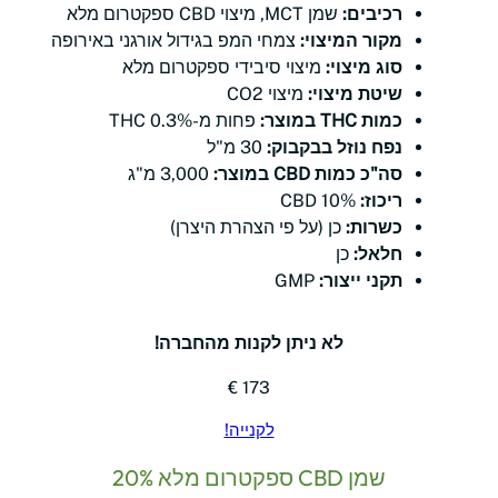
רכיבים:
שמן MCT, מיצוי CBD ספקטרום מלא
מקור המיצוי:
צמחי המפ בגידול אורגני באירופה
סוג מיצוי:
מיצוי סיבידי ספקטרום מלא
שיטת מיצוי:
מיצוי CO2
כמות THC במוצר:
פחות מ-0.3% THC
נפח נוזל בבקבוק:
30 מ"ל
סה"כ כמות CBD במוצר:
3,000 מ"ג
ריכוז:
10% CBD
כשרות:
כן (על פי הצהרת היצרן)
חלאל:
כן
תקני ייצור:
GMP
לא ניתן לקנות מהחברה!
173 €
לקנייה!
שמן CBD ספקטרום מלא 20%