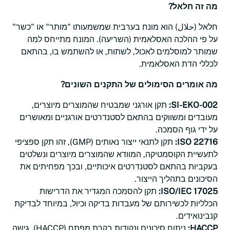
מה זה חלאל?
חלאל (حلال) הוא מונח בערבית שמשמעותו "מותר" או "כשר"
על פי ההלכה האסלאמית (השריעה). המונח מתייחס למה
שמותר למוסלמים לאכול, לשתות, או להשתמש בו, בהתאם
לכללי הדת האסלאמית.
מה אומרים הסימולים של התקנים השונים?
SI-EKO-002:
תקן אורגני שמבטיח שהמוצרים מיוצרים,
מעובדים ומשווקים בהתאם לסטנדרטים אורגניים ומאושרים
על ידי גוף הסמכה.
ISO 22716:
תקן לתנאי ייצור נאותים (GMP), זהו תקן ספציפי
לתעשיית הקוסמטיקה, המוודא שהמוצרים מיוצרים ונשלטים
בעקביות בהתאם לסטנדרטים איכותיים, ובכך מפחיתים את
הסיכונים בתהליך הייצור.
ISO/IEC 17025:
תקן להסמכה המגדיר את הדרישות
הכלליות לכשירותם של מעבדות בדיקה וכיול, במיוחד לבדיקת
קנבינואידים.
HACCP:
ניתוח סיכונים ונקודות בקרת מפתח (HACCP), גישה