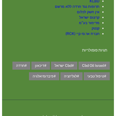
KLBD
תרופות נגד חרדה ללא מרשם
אין חשק לכלום
קרונוס ישראל
מדימור בע”מ
קנטק
חברת אר.סי.קיי (RCK)
תגיות פופולריות
Cbd Oil Israel
Cbd ישראל
דיכאון
חרדה
טיפול טבעי
לגליזציה
פיברומיאלגיה