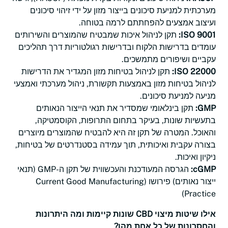
מערכתית למניעת סיכונים בייצור מזון על ידי זיהוי סיכונים
ועיצוב אמצעים להפחתתם לרמה בטוחה.
ISO 9001:
תקן לניהול איכות שמבטיח שהמוצרים והשירותים
עומדים בדרישות הלקוח ובדרישות רגולטוריות דרך תהליכים
עקביים ושיפורים מתמשכים.
ISO 22000:
תקן לניהול בטיחות מזון המגדיר את הדרישות
לניהול בטיחות מזון באמצעות תקשורת, ניהול מערכתי ואמצעי
מניעה למניעת סיכונים.
GMP:
תקן בינלאומי שמסדיר את תנאי הייצור הנאותים
בתעשיות שונות, בעיקר בתחום התרופות, הקוסמטיקה,
והאוכל. המטרה של תקן זה היא להבטיח שהמוצרים מיוצרים
בצורה עקבית ואיכותית, תוך עמידה בסטנדרטים של בטיחות,
ניקיון ואיכות.
cGMP:
הגרסה המעודכנת והעכשווית של תקן ה-GMP (תנאי
ייצור נאותים) פירושו (Current Good Manufacturing
Practice)
אילו שיטות מיצוי CBD שונות קיימות ומה היתרונות
והחסרונות של כל אחת מהן?