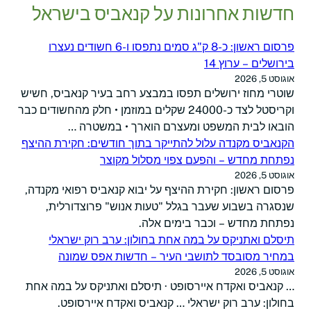
חדשות אחרונות על קנאביס בישראל
פרסום ראשון: כ-8 ק"ג סמים נתפסו ו-6 חשודים נעצרו
בירושלים – ערוץ 14
אוגוסט 5, 2026
שוטרי מחוז ירושלים תפסו במבצע רחב בעיר קנאביס, חשיש
וקריסטל לצד כ-24000 שקלים במוזמן • חלק מהחשודים כבר
הובאו לבית המשפט ומעצרם הוארך • במשטרה …
הקנאביס מקנדה עלול להתייקר בתוך חודשים: חקירת ההיצף
נפתחת מחדש – והפעם צפוי מסלול מקוצר
אוגוסט 5, 2026
פרסום ראשון: חקירת ההיצף על יבוא קנאביס רפואי מקנדה,
שנסגרה בשבוע שעבר בגלל "טעות אנוש" פרוצדורלית,
נפתחת מחדש – וכבר בימים אלה.
תיסלם ואתניקס על במה אחת בחולון: ערב רוק ישראלי
במחיר מסובסד לתושבי העיר – חדשות אפס שמונה
אוגוסט 5, 2026
… קנאביס ואקדח איירסופט · תיסלם ואתניקס על במה אחת
בחולון: ערב רוק ישראלי … קנאביס ואקדח איירסופט.