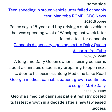
same side …
Teen speeding in stolen vehicle later failed cannabis
test: Manitoba RCMP | CBC News
אוגוסט 5, 2026
Police say a 15-year-old boy driving a stolen vehicle
that was speeding west of Winnipeg last week later
failed a test for cannabis.
Cannabis dispensary opening next to Dairy Queen
#shorts – YouTube
אוגוסט 5, 2026
A longtime Dairy Queen owner is raising concerns
about a cannabis dispensary preparing to open next
door to his business along Medicine Lake Road …
Georgia medical cannabis patient growth continues
to surge – MJBizDaily
אוגוסט 5, 2026
Georgia's medical cannabis patient registry posted
its fastest growth in a decade after a new law eased
access.