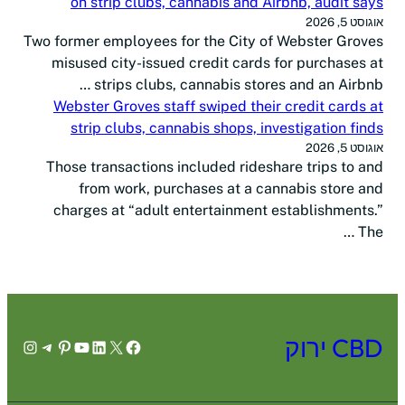
on strip clubs, cannabis and Airbnb, audit says
אוגוסט 5, 2026
Two former employees for the City of Webster Groves
misused city-issued credit cards for purchases at
strips clubs, cannabis stores and an Airbnb …
Webster Groves staff swiped their credit cards at
strip clubs, cannabis shops, investigation finds
אוגוסט 5, 2026
Those transactions included rideshare trips to and
from work, purchases at a cannabis store and
charges at “adult entertainment establishments.”
The …
CBD ירוק
agram
legram
Pinterest
YouTube
LinkedIn
Facebook
X