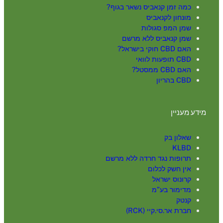
כמה זמן קנאביס נשאר בגוף?
מונחון לקנאביס
שמן המפ סגולות
שמן קנאביס ללא מרשם
האם CBD חוקי בישראל?
CBD תופעות לוואי
האם CBD ממסטל?
CBD בהריון
מידע מעניין
שאלון בק
KLBD
תרופות נגד חרדה ללא מרשם
אין חשק לכלום
קרונוס ישראל
מדימור בע”מ
קנטק
חברת אר.סי.קיי (RCK)