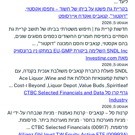
ליעד …
בקריית גת פשטו על ביתו של חשוד – ותפסו אקסטזי,
"דוקטור", קנאביס ואקדח איירסופט
אוגוסט 5, 2026
חדשות קריית גת | חיפוש משטרתי בביתו של תושב קריית גת
הסתיים בתפיסת חומרים החשודים כסמים מסוגים שונים,
בהם אקסטזי, קנאביס והסם המכונה "דוקטור", …
SNDL Inc השלימה ביקורת EU-GMP במתקן ניו ברונסוויק
מאת Investing.com
אוגוסט 5, 2026
SNDL פועלת כחברת קנאביס משולבת אנכית בקנדה, עם
רשתות קמעונאיות הכוללות את Ace Liquor ,Wine and
Beyond ,Liquor Depot ,Value Buds ,Spiritleaf ו-Cost …
גרף קרן סל CTBC Selected Financials and Data
Industry
אוגוסט 5, 2026
קרנות סל – קנאביס · קרנות נאמנות · מניות שנבחרו על-ידי AI
· מניות מוערכות בחסר · מניות מוערכות ביתר. פרסומת.
פרסומת. (00917) CTBC Selected Financials …
(00993A) Allianz Gbl Invst TW Equity Active ETF