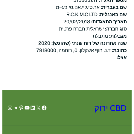
מספר תאגיד:
515803211
ש
ם בעברית:
אר.סי.קיי.אם.סי בע~מ
שם באנגלית:
R.C.K.M.C LTD
תאריך התאגדות:
20/02/2018
סוג חברה:
ישראלית חברה פרטית
מגבלות:
מוגבלת
שנה אחרונה של דוח שנתי (שהוגש):
2020
כתובת:
ד.נ. חוף אשקלון, 0, רוחמה, 7918000
אצל:
CBD ירוק
agram
legram
Pinterest
YouTube
LinkedIn
Facebook
X