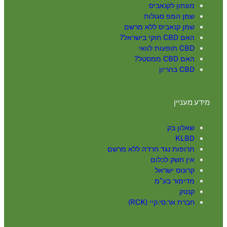
מונחון לקנאביס
שמן המפ סגולות
שמן קנאביס ללא מרשם
האם CBD חוקי בישראל?
CBD תופעות לוואי
האם CBD ממסטל?
CBD בהריון
מידע מעניין
שאלון בק
KLBD
תרופות נגד חרדה ללא מרשם
אין חשק לכלום
קרונוס ישראל
מדימור בע”מ
קנטק
חברת אר.סי.קיי (RCK)