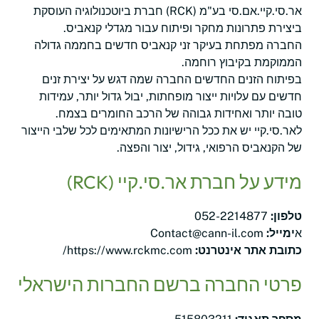
אר.סי.קיי.אם.סי בע"מ (RCK) חברת ביוטכנולוגיה העוסקת
ביצירת פתרונות מחקר ופיתוח עבור מגדלי קנאביס.
החברה מפתחת בעיקר זני קנאביס חדשים בחממה גדולה
הממוקמת בקיבוץ רוחמה.
בפיתוח הזנים החדשים החברה שמה דגש על יצירת זנים
חדשים עם עלויות ייצור מופחתות, יבול גדול יותר, עמידות
טובה יותר ואחידות גבוהה של הרכב החומרים בצמח.
לאר.סי.קיי יש את ככל הרישיונות המתאימים לכל שלבי הייצור
של הקנאביס הרפואי, גידול, יצור והפצה.
מידע על חברת אר.סי.קיי (RCK)
טלפון:
052-2214877
א
ימייל:
Contact@cann-il.com
כתובת אתר אינטרנט:
https://www.rckmc.com/
פרטי החברה ברשם החברות הישראלי