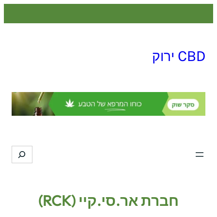
לדלג
לתוכן
CBD ירוק
Search
חברת אר.סי.קיי (RCK)