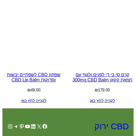
קרם סי בי די לפנים ולגוף עם
שפתון CBD לשפתיים יבשות
חמאת קקאו 300mg CBD Balm
וסדוקות CBD Lip Balm
₪
49.00
₪
179.00
לקנייה לחץ כאן
לקנייה לחץ כאן
CBD ירוק
agram
elegram
Pinterest
YouTube
LinkedIn
Facebook
X