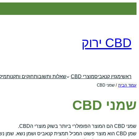
לדלג
לתוכן
CBD ירוק
ראשי
מגזין קנאביס
מוצרי CBD
שאלות ותשובות
חוקים ותקנות
מילו
עמוד הבית
/ שמני CBD
שמני CBD
שמני CBD הם המוצר הפופולרי ביותר בשוק מוצרי הCBD.
שמן CBD הוא מוצר פשוט המכיל תמצית קנאביס ושמן נשא. שמן נשא יכול להיות שמן קוקוס (שמן MCT), שמן זית ושמנים נוספים.