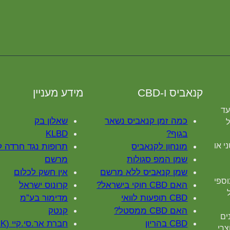
קנאביס ו-CBD
מידע מעניין
עד
כמה זמן קנאביס נשאר
שאלון בק
ל
בגוף?
KLBD
י או
מונחון לקנאביס
תרופות נגד חרדה 
שמן המפ סגולות
מרשם
שמן קנאביס ללא מרשם
אין חשק לכלום
וספי
האם CBD חוקי בישראל?
קרונוס ישראל
CBD תופעות לוואי
מדימור בע”מ
האם CBD ממסטל?
קנטק
אנים
CBD בהריון
חברת אר.סי.קיי (RCK)
 מוצרי