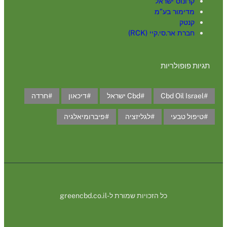
קרונוס ישראל
מדימור בע”מ
קנטק
חברת אר.סי.קיי (RCK)
תגיות פופולריות
Cbd Oil Israel
Cbd ישראל
דיכאון
חרדה
טיפול טבעי
לגליזציה
פיברומיאלגיה
כל הזכויות שמורת ל-greencbd.co.il