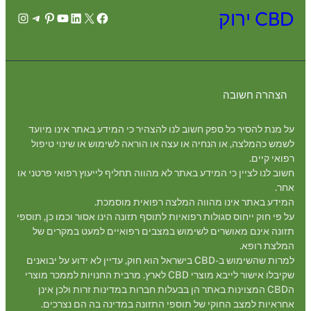
CBD ירוק
agram
legram
Pinterest
YouTube
LinkedIn
Facebook
X
הצהרה חשובה
על מנת להסיר כל ספק חשוב לנו להצהיר כי המידע באתר אינו מיועד
לשמש כהמלצה, או הנחיה או עצה או הוראה לשימוש או שינוי טיפול
רפואי קיים.
חשוב לנו לציין כי המידע באתר לא מהווה תחליף לייעוץ רפואי פרטני או
אחר.
המידע באתר אינו מהווה המלצה רפואית מוסמכת.
על פי חוק ייחוס סגולות רפואיות לתוסף תזונה הינו אסור וכמו כן, תוספי
תזונה אינם מאושרים לשימוש במצבים רפואיים למעט במקרים של
המלצת רופא.
למרות שהשימוש ב-CBD בישראל הוא חוק, עדיין לא ידוע על יבואנים
שקיבלו אישור לייבא מוצרי CBD לארץ. מרבית החנויות לממכר מוצרי
הCBD המצוינות באתר הן בבעלות חברות במדינות זרות ולכן אינן
אחראיות למצב החוקי של תוספי התזונה במדינה בה הם נצרכים.