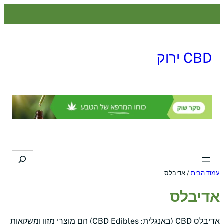
לדלג
לתוכן
CBD ירוק
Search
עמוד הבית
/ אדיבלס
אדיבלס
אדיבלס CBD (באנגלית: CBD Edibles) הם מוצרי מזון ומשקאות