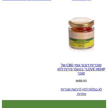
סוכריות דובוני גומי CBD של
LOVE HEMP® בטעמי פירות ללא
סוכר
₪
88.00
לא במלאי! לחץ לרכישת סוכריות
אחרות.