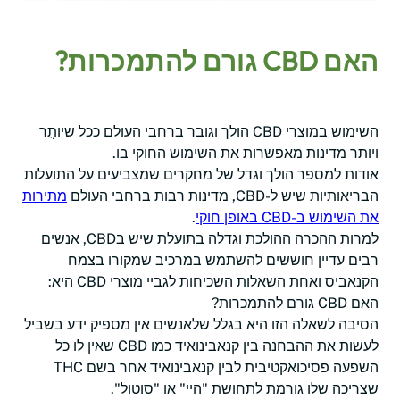
האם CBD גורם להתמכרות?
השימוש במוצרי CBD הולך וגובר ברחבי העולם ככל שיותֳר
ויותר מדינות מאפשרות את השימוש החוקי בו.
אודות למספר הולך וגדל של מחקרים שמצביעים על התועלות
הבריאותיות שיש ל-CBD, מדינות רבות ברחבי העולם
מתירות
את השימוש ב-CBD באופן חוקי
.
למרות ההכרה ההולכת וגדלה בתועלת שיש בCBD, אנשים
רבים עדיין חוששים להשתמש במרכיב שמקורו בצמח
הקנאביס ואחת השאלות השכיחות לגביי מוצרי CBD היא:
האם CBD גורם להתמכרות?
הסיבה לשאלה הזו היא בגלל שלאנשים אין מספיק ידע בשביל
לעשות את ההבחנה בין קנאבינואיד כמו CBD שאין לו כל
השפעה פסיכואקטיבית לבין קנאבינואיד אחר בשם THC
שצריכה שלו גורמת לתחושת "היי" או "סוטול".