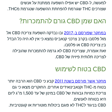
למעשה, ל-CBD יש אפילו השפעה ממתנת על אנשים
שצורכים THC שגורמת להפחתת ההשפעה שנגרמת מTHC.
האם שמן CBD גורם להתמכרות?
במחקר שפורסם ב-2017
ובו נבדקה השפעת צריכת CBD אל
מול פלסבו בקרב צרכני קנאביס נמצא כי אין לא היה כל הבדל
בין צריכת CBD או פלסבו.
זאת אומרת, שצריכת CBD לא גרמה להתמכרות שהובילה
לצריכה תלותית פיזית של CBD.
CBD בטוח לשימוש
מחקר אשר פורסם בשנת 2011
קבע כי CBD הוא הרבה יותר
בטוח מ-THC וקנאבינואידים אחרים. החוקרים מצאו כי גם
צריכת כמויות גבוהות של CBD במינון של עד 1,500 מ"ג ליום
היא בטוחה לאנשים.
CBD בניגוד לTHC לא פוגם ביכולות מוטוריות או קוגנטיביות.