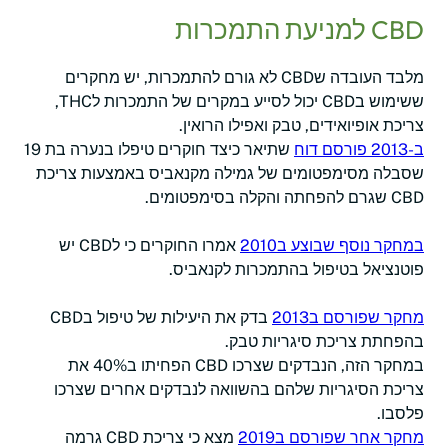
CBD למניעת התמכרות
מלבד העובדה שCBD לא גורם להתמכרות, יש מחקרים
ששימוש בCBD יכול לסייע במקרים של התמכרות לTHC,
צריכת אופיואידים, טבק ואפילו הרואין.
ב-2013 פורסם דוח
שתיאר כיצד חוקרים טיפלו בנערה בת 19
שסבלה מסימפטומים של גמילה מקנאביס באמצעות צריכת
CBD שגרם להפחתה והקלה בסימפטומים.
במחקר נוסף שבוצע ב2010
אמרו החוקרים כי לCBD יש
פוטנציאל בטיפול בהתמכרות לקנאביס.
מחקר שפורסם ב2013
בדק את היעילות של טיפול בCBD
בהפחתת צריכת סיגריות טבק.
במחקר הזה, הנבדקים שצרכו CBD הפחיתו ב40% את
צריכת הסיגריות שלהם בהשוואה לנבדקים אחרים שצרכו
פלסבו.
מחקר אחר שפורסם ב2019
מצא כי צריכת CBD גרמה