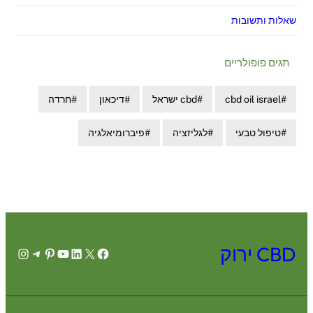
שאלות ותשובות
תגים פופולריים
cbd oil israel
cbd ישראל
דיכאון
חרדה
טיפול טבעי
לגליזציה
פיברומיאלגיה
CBD ירוק
agram
legram
Pinterest
YouTube
LinkedIn
Facebook
X