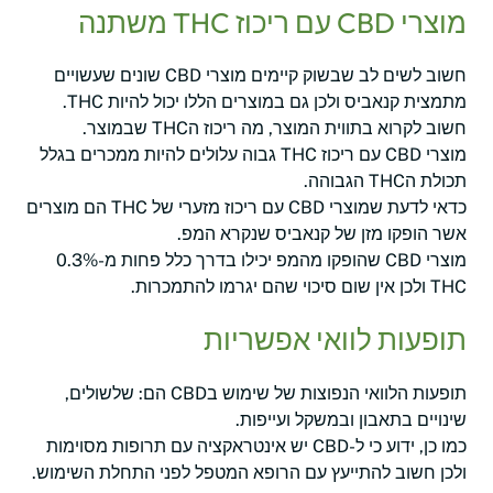
מוצרי CBD עם ריכוז THC משתנה
חשוב לשים לב שבשוק קיימים מוצרי CBD שונים שעשויים
מתמצית קנאביס ולכן גם במוצרים הללו יכול להיות THC.
חשוב לקרוא בתווית המוצר, מה ריכוז הTHC שבמוצר.
מוצרי CBD עם ריכוז THC גבוה עלולים להיות ממכרים בגלל
תכולת הTHC הגבוהה.
כדאי לדעת שמוצרי CBD עם ריכוז מזערי של THC הם מוצרים
אשר הופקו מזן של קנאביס שנקרא המפ.
מוצרי CBD שהופקו מהמפ יכילו בדרך כלל פחות מ-0.3%
THC ולכן אין שום סיכוי שהם יגרמו להתמכרות.
תופעות לוואי אפשריות
תופעות הלוואי הנפוצות של שימוש בCBD הם: שלשולים,
שינויים בתאבון ובמשקל ועייפות.
כמו כן, ידוע כי ל-CBD יש אינטראקציה עם תרופות מסוימות
ולכן חשוב להתייעץ עם הרופא המטפל לפני התחלת השימוש.