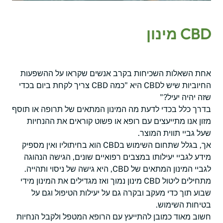
CBD מינון
אחת השאלות השכיחות בקרב אנשים שקראו על ההשפעות
החיוביות שיש לCBD היא "כמה CBD צריך לקחת ביום בכדי
שזה יהיה יעיל?"
בדרך כלל בכדי לדעת מה המינון המתאים של תרופה או תוסף
מזון אנו מתייעצים עם רופא או פשוט קוראים את ההנחיות
שעל גביי תווית המוצר.
אך, בגלל שתחום השימוש בCBD הוא בחיתוליו ואין מספיק
מידע לגביי יעילותו במצבים רפואיים שונים, הגישה הנהוגה
לגביי המינון המתאים של CBD, היא גישה של ניסוי ותהייה.
מתחילים ליטול CBD מינון נמוך ואז מגדילים את המינון מידי
שבוע תוך כדי מעקב ובקרה גם על יעילות הטיפול וגם על
בטיחות השימוש.
חשוב מאוד כמובן להתייעץ עם הרופא המטפל ולקבל הנחיות