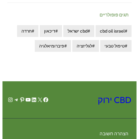
תגים פופולריים
cbd oil israel
cbd ישראל
דיכאון
חרדה
טיפול טבעי
לגליזציה
פיברומיאלגיה
CBD ירוק
agram
legram
Pinterest
YouTube
LinkedIn
Facebook
X
הצהרה חשובה