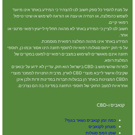
על מנת להסיר כל ספק חשוב לנו להצהיר כי המידע באתר אינו מיועד
לשמש כהמלצה, או הנחיה או עצה או הוראה לשימוש או שינוי טיפול
רפואי קיים.
חשוב לנו לציין כי המידע באתר לא מהווה תחליף לייעוץ רפואי פרטני או
אחר.
המידע באתר אינו מהווה המלצה רפואית מוסמכת.
על פי חוק ייחוס סגולות רפואיות לתוסף תזונה הינו אסור וכמו כן, תוספי
תזונה אינם מאושרים לשימוש במצבים רפואיים למעט במקרים של
המלצת רופא.
למרות שהשימוש ב-CBD בישראל הוא חוק, עדיין לא ידוע על יבואנים
שקיבלו אישור לייבא מוצרי CBD לארץ. מרבית החנויות לממכר מוצרי
הCBD המצוינות באתר הן בבעלות חברות במדינות זרות ולכן אינן
אחראיות למצב החוקי של תוספי התזונה במדינה בה הם נצרכים.
קנאביס ו-CBD
כמה זמן קנאביס נשאר בגוף?
מונחון לקנאביס
שמן המפ סגולות