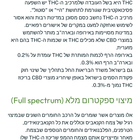
THC היא בשל העובדה שלמרכיב ה-THC יש השפעה
פסיכואקטיבית שגורמת לתחושת "היי" או "סוטול".
מרכיב ה-THC נחשב כסם מסוכן במדינות רבות והוא אסור
לשימוש ואחזקה למעט במקרים של אישורים רפואיים.
במדינות מסויימות באירופה ובארה"ב מותר להשתמש
במוצרי CBD שלא מכילים THC או שכמות ה-THC בהם היא
מזערית.
באירופה הרף לכמות המותרת של THC עומדת על 0.2%
ובארה"ב הרף הוא 0.3%.
גם בישראל משרד הבריאות החל בתהליך של שינוי חוק
פקודת הסמים בישראל באופן שיחריג מוצרי CBD בריכוז
THC נמוך מ-0.3%.
מיצוי ספקטרום מלא (Full spectrum)
אלו מוצרים אשר שומרים על הרכב החומרים השונים שבמיצוי
רגיל של צמח הקנאביס וכוללים את כל הקנאבינואידים,
הטרפנים, הפלבנואידים והחומרים הנוספים שבצמח.
מאחר ומייצרים אותם מצמח ההמפ שריכוז ה-THC שלו