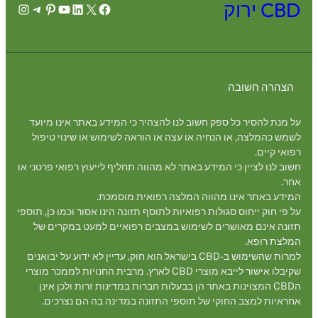
CBD ירוק
agram
legram
Pinterest
YouTube
LinkedIn
Facebook
X
הצהרה חשובה
על מנת להסיר כל ספק חשוב לנו להצהיר כי המידע באתר אינו מיועד
לשמש כהמלצה, או הנחיה או עצה או הוראה לשימוש או שינוי טיפול
רפואי קיים.
חשוב לנו לציין כי המידע באתר לא מהווה תחליף לייעוץ רפואי פרטני או
אחר.
המידע באתר אינו מהווה המלצה רפואית מוסמכת.
על פי חוק ייחוס סגולות רפואיות לתוסף תזונה הינו אסור וכמו כן, תוספי
תזונה אינם מאושרים לשימוש במצבים רפואיים למעט במקרים של
המלצת רופא.
למרות שהשימוש ב-CBD בישראל הוא חוק, עדיין לא ידוע על יבואנים
שקיבלו אישור לייבא מוצרי CBD לארץ. מרבית החנויות לממכר מוצרי
הCBD המצוינות באתר הן בבעלות חברות במדינות זרות ולכן אינן
אחראיות למצב החוקי של תוספי התזונה במדינה בה הם נצרכים.