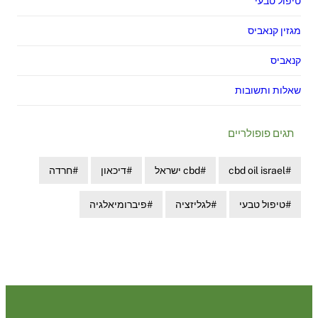
טיפול טבעי
מגזין קנאביס
קנאביס
שאלות ותשובות
תגים פופולריים
cbd oil israel
cbd ישראל
דיכאון
חרדה
טיפול טבעי
לגליזציה
פיברומיאלגיה