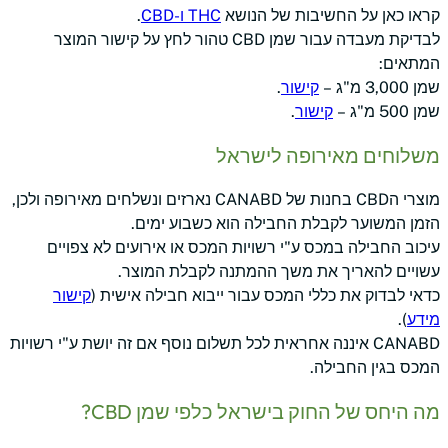
קראו כאן על החשיבות של הנושא
THC ו-CBD
.
לבדיקת מעבדה עבור שמן CBD טהור לחץ על קישור המוצר
המתאים:
שמן 3,000 מ"ג –
קישור
.
שמן 500 מ"ג –
קישור
.
משלוחים מאירופה לישראל
מוצרי הCBD בחנות של CANABD נארזים ונשלחים מאירופה ולכן,
הזמן המשוער לקבלת החבילה הוא כשבוע ימים.
עיכוב החבילה במכס ע"י רשויות המכס או אירועים לא צפויים
עשויים להאריך את משך ההמתנה לקבלת המוצר.
כדאי לבדוק את כללי המכס עבור ייבוא חבילה אישית (
קישור
מידע
).
CANABD איננה אחראית לכל תשלום נוסף אם זה יושת ע"י רשויות
המכס בגין החבילה.
מה היחס של החוק בישראל כלפי שמן CBD?