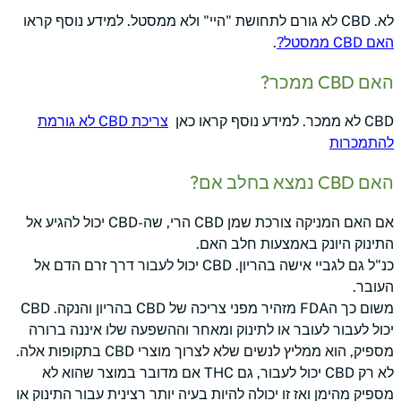
לא. CBD לא גורם לתחושת "היי" ולא ממסטל. למידע נוסף קראו
האם CBD ממסטל?
.
האם CBD ממכר?
CBD לא ממכר. למידע נוסף קראו כאן
צריכת CBD לא גורמת
להתמכרות
האם CBD נמצא בחלב אם?
אם האם המניקה צורכת שמן CBD הרי, שה-CBD יכול להגיע אל
התינוק היונק באמצעות חלב האם.
כנ"ל גם לגביי אישה בהריון. CBD יכול לעבור דרך זרם הדם אל
העובר.
משום כך הFDA מזהיר מפני צריכה של CBD בהריון והנקה. CBD
יכול לעבור לעובר או לתינוק ומאחר וההשפעה שלו איננה ברורה
מספיק, הוא ממליץ לנשים שלא לצרוך מוצרי CBD בתקופות אלה.
לא רק CBD יכול לעבור, גם THC אם מדובר במוצר שהוא לא
מספיק מהימן ואז זו יכולה להיות בעיה יותר רצינית עבור התינוק או