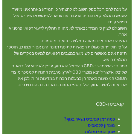
על מנת להסיר כל ספק חשוב לנו להצהיר כי המידע באתר אינו מיועד
לשמש כהמלצה, או הנחיה או עצה או הוראה לשימוש או שינוי טיפול
רפואי קיים.
חשוב לנו לציין כי המידע באתר לא מהווה תחליף לייעוץ רפואי פרטני או
אחר.
המידע באתר אינו מהווה המלצה רפואית מוסמכת.
על פי חוק ייחוס סגולות רפואיות לתוסף תזונה הינו אסור וכמו כן, תוספי
תזונה אינם מאושרים לשימוש במצבים רפואיים למעט במקרים של
המלצת רופא.
למרות שהשימוש ב-CBD בישראל הוא חוק, עדיין לא ידוע על יבואנים
שקיבלו אישור לייבא מוצרי CBD לארץ. מרבית החנויות לממכר מוצרי
הCBD המצוינות באתר הן בבעלות חברות במדינות זרות ולכן אינן
אחראיות למצב החוקי של תוספי התזונה במדינה בה הם נצרכים.
קנאביס ו-CBD
כמה זמן קנאביס נשאר בגוף?
מונחון לקנאביס
שמן המפ סגולות