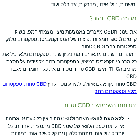
ומשחות, נוזלי אידוי, מדבקות, אדיבלס ועוד.
מה זה CBD טהור?
את שמני הCBD מייצרים באמצעות מיצוי מצמחי המפ. בשוק
קיימים 3 סוגי תמציות נפוצות של המפ (קנאביס). ספקטרום מלא,
ספקטרום רחב וCBD טהור.
המונחים השונים מתארים רמת ניקיון שונה. ספקטרום מלא יכיל את
כל מרכיבי הקנאביס במיצוי, בספקטרום רחב מקפידים על הסרת
מרכיב הTHC ומיצוי CBD טהור מסירים את כל החומרים מלבד
CBD.
CBD טהור נקרא גם איזולט למידע נוסף לחץ
CBD טהור, ספקטרום
מלא וספקטרום רחב
יתרונות השימוש בCBD טהור
ללא טעם לוואי:
מאחר ולCBD טהור אין כל טעם או ארומה
אין לו את טעם הלוואי של שמני CBD מתמציות אחרות. קל
יותר ליטול אותו מתחת ללשון וגם קל לשלב אותו במזונות