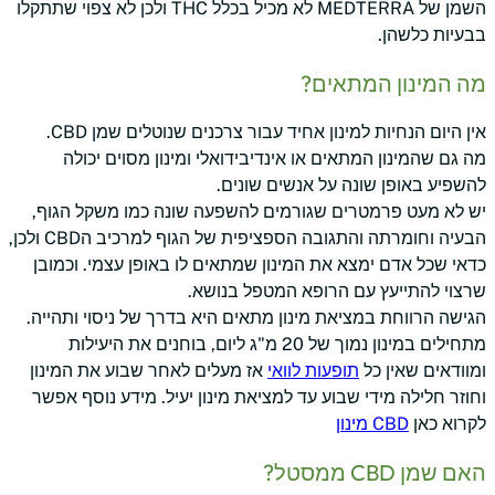
השמן של MEDTERRA לא מכיל בכלל THC ולכן לא צפוי שתתקלו
בבעיות כלשהן.
מה המינון המתאים?
אין היום הנחיות למינון אחיד עבור צרכנים שנוטלים שמן CBD.
מה גם שהמינון המתאים או אינדיבידואלי ומינון מסוים יכולה
להשפיע באופן שונה על אנשים שונים.
יש לא מעט פרמטרים שגורמים להשפעה שונה כמו משקל הגוף,
הבעיה וחומרתה והתגובה הספציפית של הגוף למרכיב הCBD ולכן,
כדאי שכל אדם ימצא את המינון שמתאים לו באופן עצמי. וכמובן
שרצוי להתייעץ עם הרופא המטפל בנושא.
הגישה הרווחת במציאת מינון מתאים היא בדרך של ניסוי ותהייה.
מתחילים במינון נמוך של 20 מ"ג ליום, בוחנים את היעילות
ומוודאים שאין כל
תופעות לוואי
אז מעלים לאחר שבוע את המינון
וחוזר חלילה מידי שבוע עד למציאת מינון יעיל. מידע נוסף אפשר
לקרוא כאן
CBD מינון
האם שמן CBD ממסטל?