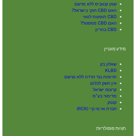
שמן קנאביס ללא מרשם
האם CBD חוקי בישראל?
CBD תופעות לוואי
האם CBD ממסטל?
CBD בהריון
מידע מעניין
שאלון בק
KLBD
תרופות נגד חרדה ללא מרשם
אין חשק לכלום
קרונוס ישראל
מדימור בע”מ
קנטק
חברת אר.סי.קיי (RCK)
תגיות פופולריות