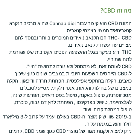
מה זה CBD?
המונח CBD הוא קיצור עבור Cannabidiol שהוא מרכיב הנקרא
קנאבינואיד המצוי בצמחי קנאביס.
CBD ו-THC הם הקנאבינואידים המוכרים ביותר ובנוסף להם
מצויים עוד עשרות קנאבינואידים.
THC ידוע בעיקר בגלל ההשפעה הפסיכו אקטיבית שלו שגורמת
לתחושת היי.
CBD לעומת זאת, לא ממסטל ולא גורם לתחושת "היי".
ל-CBD מייחסים השפעות חיוביות במצבים שונים כגון: שיכוך
כאבים, הקלה בהתקפי אפילפסיה, הפחתת חרדה ודיכאון, הקלה
במצבים של בחילות והקאות, אנטי דלקתי, מסייע לסובלים
מסכיזופרניה, טיפול באקנה, טיפול בפסוריאזיס, הפרעות שינה,
לאלצהיימר, טיפול בפרקינסון, הפחתת לחץ דם גבוה, סוכרת,
טיפול במחלת קרוהן ועוד.
ב-2019 שווי שוק מוצרי ה-CBD בעולם עמד על קרוב ל-3 מיליארד
דולר והוא במגמת עליה.
ניתן למצוא ולקנות מגוון של מוצרי CBD כגון: שמני CBD, קרמים