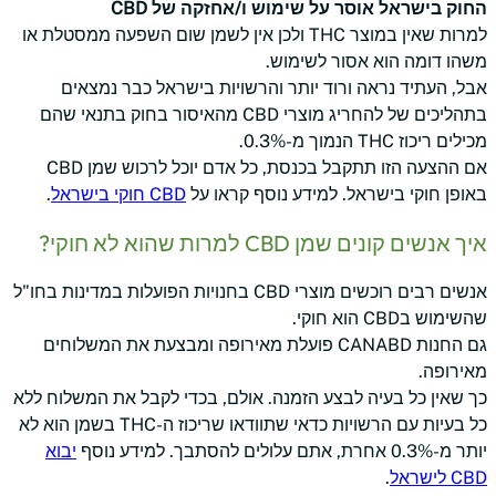
החוק בישראל אוסר על שימוש ו/אחזקה של CBD
למרות שאין במוצר THC ולכן אין לשמן שום השפעה ממסטלת או
משהו דומה הוא אסור לשימוש.
אבל, העתיד נראה ורוד יותר והרשויות בישראל כבר נמצאים
בתהליכים של להחריג מוצרי CBD מהאיסור בחוק בתנאי שהם
מכילים ריכוז THC הנמוך מ-0.3%.
אם ההצעה הזו תתקבל בכנסת, כל אדם יוכל לרכוש שמן CBD
באופן חוקי בישראל. למידע נוסף קראו על
CBD חוקי בישראל
.
איך אנשים קונים שמן CBD למרות שהוא לא חוקי?
אנשים רבים רוכשים מוצרי CBD בחנויות הפועלות במדינות בחו"ל
שהשימוש בCBD הוא חוקי.
גם החנות CANABD פועלת מאירופה ומבצעת את המשלוחים
מאירופה.
כך שאין כל בעיה לבצע הזמנה. אולם, בכדי לקבל את המשלוח ללא
כל בעיות עם הרשויות כדאי שתוודאו שריכוז ה-THC בשמן הוא לא
יותר מ-0.3% אחרת, אתם עלולים להסתבך. למידע נוסף
יבוא
CBD לישראל
.