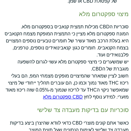
של קפסולת CBD או שמן.
מיצוי ספקטרום מלא
סוכריות הCBD מכילות תמצית קנאביס בספקטרום מלא.
המונח ספקטרום מלא מציין כי התמצית המופקת מצמח הקנאביס
היא בעלת הרכב מאוד עשיר של חומרים טבעיים נוספים המצויים
בצמח הקנאביס. חומרים כגון: קנאבינואידים נוספים, טרפנים,
פלבנואידים ועוד.
יש שמשערים כי מיצוי ספקטרום מלא עשוי לגרום להשפעה
מוגברת של הCBD.
חשוב לציין שמאחר שהמיצויים מופקים מצמחי המפ, הם בעלי
ריכוז THC מאוד נמוך וכמו כן, הם עוברים תהליך ייחודי של מיצוי
שמאפשר ניקוי הTHC עד לריכוז שנמוך מ-0.05% שזה ריכוז מאוד
מזערי. למידע נוסף לחץ
CBD ספקטרום מלא
סוכריות עם בדיקות מעבדה צד שלישי
כאשר אתם קונים מוצרי CBD כדאי לוודא שהיצרן ביצע בדיקות
מעבדה צד שלישי לאימות הנתונים שעל תווית המוצר.