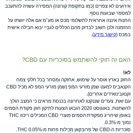
אירועים לא צפויים (כמו בתקופת קורונה) המסירה עשויה להתעכב
למספר שבועות נוסף.
החנות איננה אחראית לתשלומי מכס או מע"מ אם אלה יושתו על
ההזמנה ולכן חשוב לבדוק מהם הכללים לגביי יבוא חבילה אישית
במכס (
קישור מידע
).
האם זה חוקי להשתמש בסוכריות עם CBD?
לא!
החוק בארץ אוסר על שימוש, אחזקה ומסחר בכל חלקי צמח
הקנאביס למעט שמן מזרעי המפ (שמן מזרעי המפ לא מכיל CBD
וקנאבינואידים אחרים).
עם זאת, צעדים שננקטו לאחרונה בכנסת מראים כי המצב הולך
להשתנות. באוגוסט 2020 הובאו הצעות לתיקון חוק פקודת הסמים
באופן שיחריג מפקודת הסמים מוצרי CBD המכילים ריכוז THC
נמוך מ-0.3%.
סוכריות ה-CBD של פרובקאן מכילות פחות מ-0.05% THC.