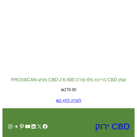
שמן CBD בריכוז 6% סה"כ 600 מ"ג CBD מותג PROVACAN
₪
279.00
לקנייה לחץ כאן
CBD ירוק
agram
elegram
Pinterest
YouTube
LinkedIn
Facebook
X