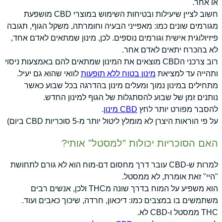
או אחר.
חשוב לציין שיעילות ובטיחות השימוש במוצרי CBD מושפעת
מגורמים שונים כמו: מאפייני הבעיה וחומרתה, משקל הגוף, תגובה
פיזיולוגית אישית וגורמים נוספים. לכן, מינון שמתאים לאדם אחד,
לא בהכרח יתאים לאדם אחר.
רוב צרכני הCBD מוצאים את המינון שמתאים להם באמצעות ניסוי
ותהייה עד למציאת
מינון בטוח ללא תופעות
לוואי שהוא גם יעיל.
מתחילים במינון נמוך ומעלים מינון בהדרגה בכל שבוע כאשר
נותנים זמן של שבוע להסתגלות של הגוף למינון החדש.
להסבר מפורט יותר לחץ
CBD מינון
.
על פי הוראות היצרן לא מומלץ ליטול יותר מ-5 סוכריות CBD ביום)
האם הסוכריות יכולות "למסטל" אותי?
למרות ש-CBD עובר דרך מחסום דם-מוח הוא לא גורם לתחושת
"היי" זאת אומרת, לא ממסטל.
הוא משפיע על המוח בדרך שונה מTHC ולכן, אנשים רבים
משתמשים בו במצבים כמו: דיכאון, חרדה, שיכוך כאבים ועוד.
THC ממסטל ו-CBD לא.