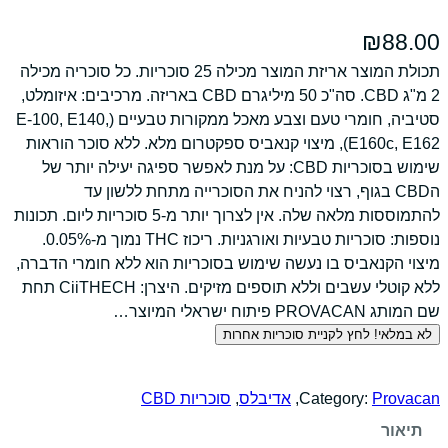
₪
88.00
תכולת המוצר אריזת המוצר מכילה 25 סוכריות. כל סוכריה מכילה
2 מ"ג CBD. סה"כ 50 מיליגרם CBD באריזה. מרכיבים: איזומלט,
סטיביה, חומרי טעם וצבע מאכל ממקורות טבעיים (E-100, E140,
E160c, E162), מיצוי קנאביס ספקטרום מלא. ללא סוכר הוראות
שימוש בסוכריות CBD: על מנת לאפשר ספיגה יעילה יותר של
הCBD בגוף, רצוי להניח את הסוכרייה מתחת ללשון עד
להתמוססות מלאה שלה. אין לצרוך יותר מ-5 סוכריות ליום. תכונות
נוספות: סוכריות טבעיות ואורגניות. ריכוז THC נמוך מ-0.05%.
מיצוי הקנאביס בו נעשה שימוש בסוכריות הוא ללא חומרי הדברה,
ללא קוטלי עשבים וללא תוספים מזיקים. היצרן: CiiTHECH תחת
שם המותג PROVACAN פיתוח ישראלי המיוצר…
לא במלאי! לחץ לקניית סוכריות אחרות
Provacan
Category:
, 
אדיבלס
, 
סוכריות CBD
תיאור