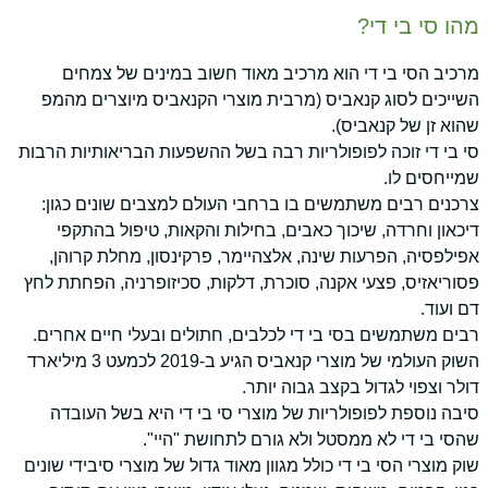
מהו סי בי די?
מרכיב הסי בי די הוא מרכיב מאוד חשוב במינים של צמחים
השייכים לסוג קנאביס (מרבית מוצרי הקנאביס מיוצרים מהמפ
שהוא זן של קנאביס).
סי בי די זוכה לפופולריות רבה בשל ההשפעות הבריאותיות הרבות
שמייחסים לו.
צרכנים רבים משתמשים בו ברחבי העולם למצבים שונים כגון:
דיכאון וחרדה, שיכוך כאבים, בחילות והקאות, טיפול בהתקפי
אפילפסיה, הפרעות שינה, אלצהיימר, פרקינסון, מחלת קרוהן,
פסוריאזיס, פצעי אקנה, סוכרת, דלקות, סכיזופרניה, הפחתת לחץ
דם ועוד.
רבים משתמשים בסי בי די לכלבים, חתולים ובעלי חיים אחרים.
השוק העולמי של מוצרי קנאביס הגיע ב-2019 לכמעט 3 מיליארד
דולר וצפוי לגדול בקצב גבוה יותר.
סיבה נוספת לפופולריות של מוצרי סי בי די היא בשל העובדה
שהסי בי די לא ממסטל ולא גורם לתחושת "היי".
שוק מוצרי הסי בי די כולל מגוון מאוד גדול של מוצרי סיבידי שונים