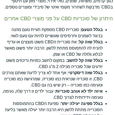
כגון: קרמים, משחות, שמנים, נוזלי אידוי, מוצרי מזון עם תיסוף
בCBD' מדבקות לשחרור מקומי ואיטי של סיבידי ומוצרים נוספים.
היתרון של סוכריות CBD על פני מוצרי CBD אחרים
בגלל הטעם
: סוכריית CBD מספקת חוויית טעם מהנה
בניגוד לשמנים ותרסיסים שעשויים להיות עם טעם לוואי.
בגלל שזה קל
: את סוכריית הCBD פשוט מוצצים או עדיף
להניח לה להתמוסס מתחת ללשון. הרבה יותר פשוט מאשר
לבלוע גלולה של CBD או שמן.
בגלל שזה קל לחשב
: במקום לחשב כמויות וריכוזים פשוט
יודעים שכל סוכריה מכילה 2 מ"ג CBD.
בגלל שזה דיסקרטי
: אף אחד לא צריך לדעת שאתם צורכים
CBD, זו סוכריה שנראית כמו סוכריה, שמרגישה כמו סוכריה
וטעימה כמו סוכריה – רק שיש בה גם CBD.
איזה ילד לא אוהב סוכריות
: עבור ילדים זו דרך קלה, נעימה,
טעימה וידידותית לצרוך CBD.
בגלל ספיגה יעילה יותר
: ספיגת הCBD בהתמוססות
הסוכרייה מתחת ללשון היא הרבה יותר יעילה מאשר בליעה