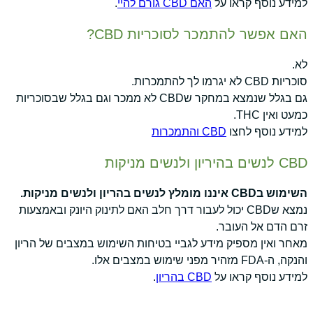
למידע נוסף קראו על
האם CBD גורם להיי
.
האם אפשר להתמכר לסוכריות CBD?
לא.
סוכריות CBD לא יגרמו לך להתמכרות.
גם בגלל שנמצא במחקר שCBD לא ממכר וגם בגלל שבסוכריות
כמעט ואין THC.
למידע נוסף לחצו
CBD והתמכרות
CBD לנשים בהיריון ולנשים מניקות
השימוש בCBD איננו מומלץ לנשים בהריון ולנשים מניקות.
נמצא שCBD יכול לעבור דרך חלב האם לתינוק היונק ובאמצעות
זרם הדם אל העובר.
מאחר ואין מספיק מידע לגביי בטיחות השימוש במצבים של הריון
והנקה, ה-FDA מזהיר מפני שימוש במצבים אלו.
למידע נוסף קראו על
CBD בהריון
.