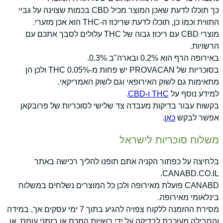
כך תוכלו לדעת שאכן המוצר מכיל CBD בכמות שצוינה על גביי
התווית וכמו כן, תוכלו לדעת שריכוז ה-THC הוא אכן מזערי.
מוצרי CBD עם ריכוז גבוה של THC עלולים לסבך אתכם עם
הרשויות.
באירופה הרף הוא 0.2% ובארה"ב 0.3%.
בסוכריות של PROVACAN יש פחות מ-0.05% THC ולכן הן
מתאימות גם לשוק האירופאי וגם לשוק האמריקאי.
למידע נוסף על
THC ו-CBD
.
בקשות עבור בדיקות מעבדה צד שלישי לסוכריות של פרובקאן
אפשר לבקש
כאן
.
משלוח סוכריות לישראל
בלחיצה על כפתור הקניה אתם תופנו להליך רכישה באתר
CANABD.CO.IL.
CANABD פועלת מאירופה ולכן כל המוצרים נשלחים במשלוח
בינלאומי מאירופה.
מסירת ההזמנה ללקוח צפויה להגיע בתוך 7 ימי עסקים אך, במידה
והחבילה מעוכבת לבדיקה על ידי רשויות המכס או בזמני עומס, או