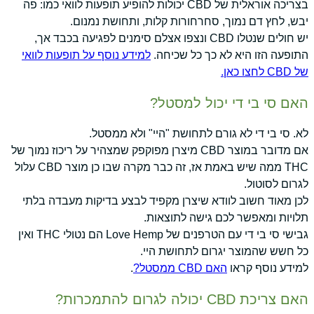
בצריכה אוראלית של CBD יכולות להופיע תופעות לוואי כמו: פה
יבש, לחץ דם נמוך, סחרחורות קלות, ותחושת נמנום.
יש חולים שנטלו CBD ונצפו אצלם סימנים לפגיעה בכבד אך,
התופעה הזו היא לא כך כל שכיחה.
למידע נוסף על תופעות לוואי
של CBD לחצו כאן.
האם סי בי די יכול למסטל?
לא. סי בי די לא גורם לתחושת "היי" ולא ממסטל.
אם מדובר במוצר CBD מיצרן מפוקפק שמצהיר על ריכוז נמוך של
THC ממה שיש באמת אז, זה כבר מקרה שבו כן מוצר CBD עלול
לגרום לסוטול.
לכן מאוד חשוב לוודא שיצרן מקפיד לבצע בדיקות מעבדה בלתי
תלויות ומאפשר לכם גישה לתוצאות.
גבישי סי בי די עם הטרפנים של Love Hemp הם נטולי THC ואין
כל חשש שהמוצר יגרום לתחושת היי.
למידע נוסף קראו
האם CBD ממסטל?
.
האם צריכת CBD יכולה לגרום להתמכרות?