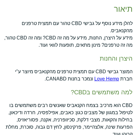
תיאור
להלן מידע נוסף על גבישי CBD טהור עם תמצית טרפנים
מהקנאביס.
מידע על היצרן, החנות, מידע על מה זה CBD? ומה זה CBD טהור,
מה זה טרפנים? מינון מתאים, תופעות לוואי ועוד.
היצרן והחנות
המוצר גבישי CBD עם תמצית טרפנים מהקנאביס מיוצר ע"י
חברת
Love Hemp
ונמכר בחנות CANABD.
למה משתמשים בCBD?
CBD הוא מרכיב בצמח הקנאביס שאנשים רבים משתמשים בו
לטיפול במגוון של מצבים כגון: כאבים, אפילפסיה, חרדה ודיכאון,
בחילות והקאות, מצבי דלקת, סכיזופרניה, אקנה, פסוריאזיס,
הפרעות שינה, אלצהיימר, פרקינסון, לחץ דם גבוה, סוכרת, מחלת
קרוהן ועוד.