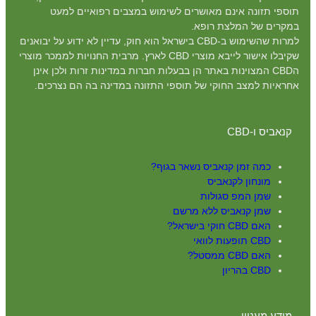
תוספי תזונה אינם מאושרים לשימוש במצבים רפואיים למעט
במקרים של המלצת רופא.
למרות שהשימוש ב-CBD בישראל הוא חוק, עדיין לא ידוע על יבואנים
שקיבלו אישור לייבא מוצרי CBD לארץ. מרבית החנויות לממכר מוצרי
הCBD המצוינות באתר הן בבעלות חברות במדינות זרות ולכן אינן
אחראיות למצב החוקי של תוספי התזונה במדינה בה הם נצרכים.
קנאביס ו-CBD
כמה זמן קנאביס נשאר בגוף?
מונחון לקנאביס
שמן המפ סגולות
שמן קנאביס ללא מרשם
האם CBD חוקי בישראל?
CBD תופעות לוואי
האם CBD ממסטל?
CBD בהריון
מידע מעניין