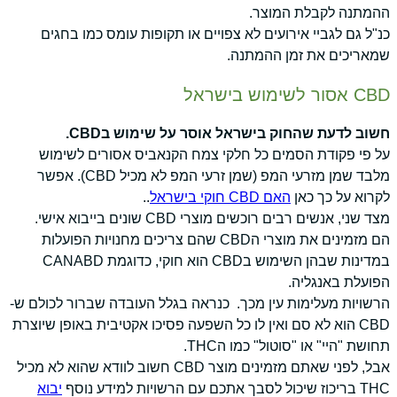
ההמתנה לקבלת המוצר.
כנ"ל גם לגביי אירועים לא צפויים או תקופות עומס כמו בחגים
שמאריכים את זמן ההמתנה.
CBD אסור לשימוש בישראל
חשוב לדעת שהחוק בישראל אוסר על שימוש בCBD.
על פי פקודת הסמים כל חלקי צמח הקנאביס אסורים לשימוש
מלבד שמן מזרעי המפ (שמן זרעי המפ לא מכיל CBD). אפשר
לקרוא על כך כאן
האם CBD חוקי בישראל
..
מצד שני, אנשים רבים רוכשים מוצרי CBD שונים בייבוא אישי.
הם מזמינים את מוצרי הCBD שהם צריכים מחנויות הפועלות
במדינות שבהן השימוש בCBD הוא חוקי, כדוגמת CANABD
הפועלת באנגליה.
הרשויות מעלימות עין מכך. כנראה בגלל העובדה שברור לכולם ש-
CBD הוא לא סם ואין לו כל השפעה פסיכו אקטיבית באופן שיוצרת
תחושת "היי" או "סוטול" כמו הTHC.
אבל, לפני שאתם מזמינים מוצר CBD חשוב לוודא שהוא לא מכיל
THC בריכוז שיכול לסבך אתכם עם הרשויות למידע נוסף
יבוא