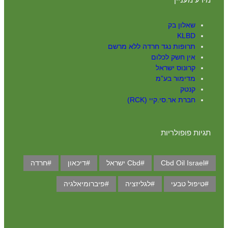
שאלון בק
KLBD
תרופות נגד חרדה ללא מרשם
אין חשק לכלום
קרונוס ישראל
מדימור בע”מ
קנטק
חברת אר.סי.קיי (RCK)
תגיות פופולריות
Cbd Oil Israel
Cbd ישראל
דיכאון
חרדה
טיפול טבעי
לגליזציה
פיברומיאלגיה