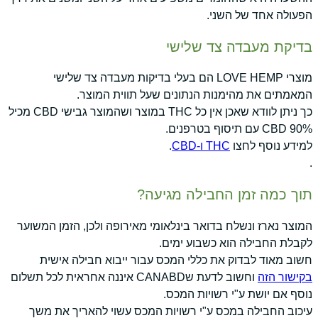
הפעולה אחד של השני.
בדיקת מעבדה צד שלישי
מוצרי LOVE HEMP הם בעלי בדיקות מעבדה צד שלישי
המאמתים את מהימנות הנתונים שעל תווית המוצר.
כך ניתן לוודא שאכן אין כל THC במוצר ושהמוצר גבישי CBD מכיל
90% CBD עם תיסוף בטרפנים.
למידע נוסף לחצו
THC ו-CBD
.
.
תוך כמה זמן החבילה מגיעה?
המוצר נארז ונשלח בדואר בינלאומי מאירופה ולכן, הזמן המשוער
לקבלת החבילה הוא כשבוע ימים.
חשוב מאוד לבדוק את כללי המכס עבור ייבוא חבילה אישית
בקישור הזה
וחשוב לדעת שCANABD איננה אחראית לכל תשלום
נוסף אם יושת ע"י רשויות המכס.
עיכוב החבילה במכס ע"י רשויות המכס עשוי להאריך את משך