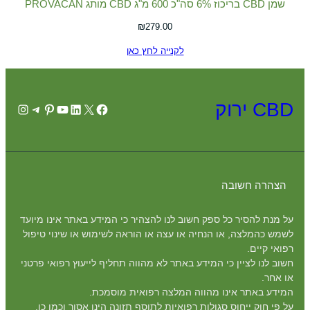
שמן CBD בריכוז 6% סה"כ 600 מ"ג CBD מותג PROVACAN
₪
279.00
לקנייה לחץ כאן
CBD ירוק
agram
elegram
Pinterest
YouTube
LinkedIn
Facebook
X
הצהרה חשובה
על מנת להסיר כל ספק חשוב לנו להצהיר כי המידע באתר אינו מיועד
לשמש כהמלצה, או הנחיה או עצה או הוראה לשימוש או שינוי טיפול
רפואי קיים.
חשוב לנו לציין כי המידע באתר לא מהווה תחליף לייעוץ רפואי פרטני
או אחר.
המידע באתר אינו מהווה המלצה רפואית מוסמכת.
על פי חוק ייחוס סגולות רפואיות לתוסף תזונה הינו אסור וכמו כן,