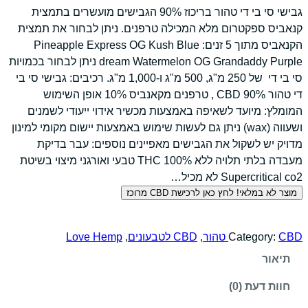
גבישי סי בי די טהור בריכוז 90% הגבישים מועשרים בתמצית
קנאביס ספקטרום מלא המכילה טרפנים. ניתן לבחור את תמצית
הקנאביס מתוך 5 זנים: Pineapple Express OG Kush Blue
dream Watermelon OG Grandaddy Purple ניתן לבחור בכמויות
סי בי די של 250 מ"ג, 500 מ"ג ו-1,000 מ"ג. רכיבים: גבישי סי בי
די טהור 90% CBD , טרפנים מקאנביס 10% אופן השימוש
המומלץ: מיועד לשאיפה באמצעות מכשיר אידוי ייעודי לשמנים
ושעווה (wax) ניתן גם לעשות שימוש באמצעות יישום מקומי למינון
מדויק יש לשקול את הגבישים מאפיינים נוספים: עבר בדיקת
מעבדה בלתי תלויה ללא THC 100% טבעי ואורגני מיצוי בשיטת
Supercritical co2 לא מכיל…
מוצר לא במלאי! לחץ כאן לרכישת CBD מרוכז
CBD טהור
Category:
, 
CBD לטבעונים
, 
Love Hemp
תיאור
חוות דעת (0)