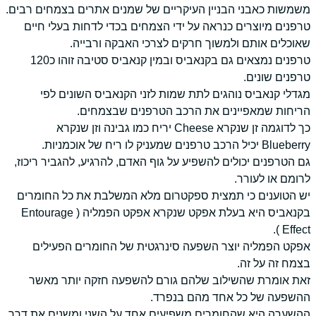
משמשות כאבני הבניין העיקריים של שמנים אתרים בצמחים רבים.
טרפנים מיוצרים כנראה על ידי הצמחים בכדי לדחות בעלי חיים
שאוכלים אותם ולמשוך חרקים לצרכי האבקה ורבייה.
טרפנים נמצאים גם בקנאביס ובמין קנאביס סטיבה זוהו כ120
טרפנים שונים.
מגדלי קנאביס נוהגים לתת שמות לזני הקנאביס השונים לפי
הריחות שמאפיינים את הרכב הטרפנים שבצמחים.
כך לדוגמה זן שנקרא Cheese יריח כמו גבינה וזן שנקרא
Blueberry יכיל הרכב טרפנים שמעניק לו ריח של אוכמניות.
גם הטרפנים יכולים להשפיע על גוף האדם, להרגיע, להגביר ריכוז,
לרומם או לעורר.
יש הטוענים כי תמצית ספקטרום מלא המשלבת את כל החומרים
בקנאביס היא בעלת אפקט שנקרא אפקט הפמליה ( Entourage
Effect ).
אפקט הפמליה יוצר השפעה סינרגטית של החומרים הפעילים
בצמח זה על זה.
זאת אומרת שהשילוב שלהם גורם להשפעה חזקה יותר מאשר
ההשפעה של כל אחד מהם בנפרד.
ההשערה היא שהחומרים משפיעים אחד על השני ומשנים את דרך